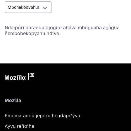
Ndaipóri porandu ojogueraháva mboguaha ag̃agua
ñembohekopyahu ndive.
Mozilla
Emomarandu jeporu hendape’ỹva
Ayvu reñoiha