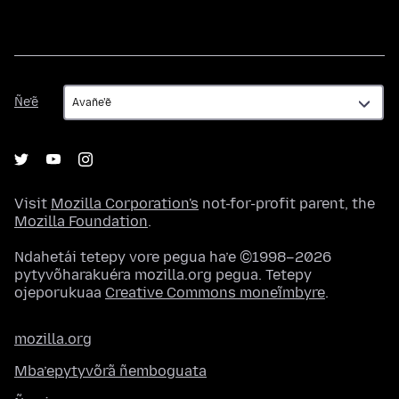
Ñe’ẽ
Ñe’ẽ
Visit
Mozilla Corporation's
not-for-profit parent, the
Mozilla Foundation
.
Ndahetái tetepy vore pegua ha’e ©1998–2026
pytyvõharakuéra mozilla.org pegua. Tetepy
ojeporukuaa
Creative Commons moneĩmbyre
.
mozilla.org
Mba’epytyvõrã ñemboguata