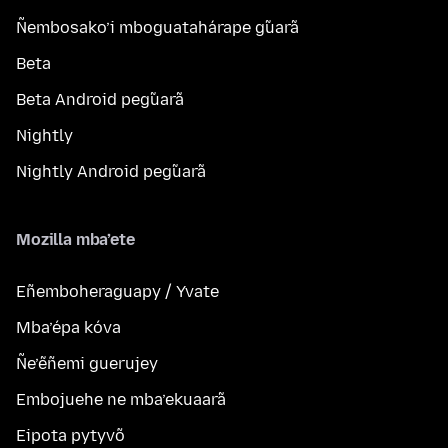
Ñembosako’i mboguatahárape g̃uarã
Beta
Beta Android peg̃uarã
Nightly
Nightly Android peg̃uarã
Mozilla mba’ete
Eñemboheraguapy / Yvate
Mba’épa kóva
Ñe’ẽñemi guerujey
Embojuehe ne mba’ekuaarã
Eipota pytyvõ