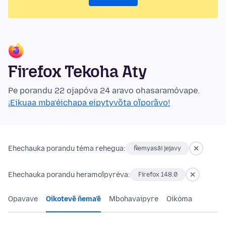
Firefox Tekoha Aty
Pe porandu 22 ojapóva 24 aravo ohasaramóvape.
¡Eikuaa mba’éichapa eipytyvõta oĩporãvo!
Ehechauka porandu téma rehegua:
Ñemyasãi jejavy
Ehechauka porandu heramoĩpyréva:
Firefox 148.0
Opavave
Oikotevẽ ñema’ẽ
Mbohavaipyre
Oikóma