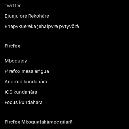
Twitter
Ejuaju ore Rekoháre
Ehapykuereka jehaipyre pytyvõrã
Firefox
Mboguejy
Firefox mesa arigua
Android kundahára
iOS kundahára
Focus kundahára
Firefox Mboguatahárape g̃uarã