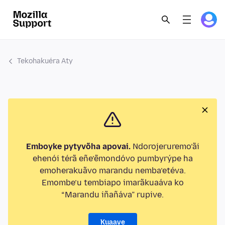
Tekohakuéra Aty
Emboyke pytyvõha apovai.
Ndorojeruremo’ãi
ehenói térã eñe’ẽmondóvo pumbyrýpe ha
emoherakuãvo marandu nemba’etéva.
Emombe’u tembiapo imarãkuaáva ko
“Marandu iñañáva” rupive.
Kuaave