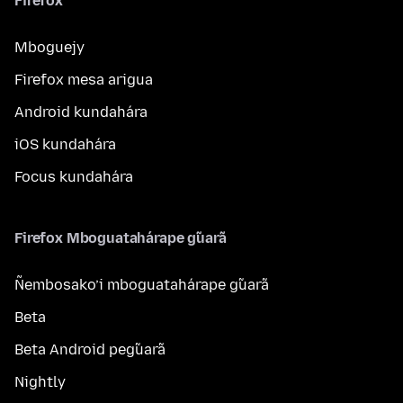
Firefox
Mboguejy
Firefox mesa arigua
Android kundahára
iOS kundahára
Focus kundahára
Firefox Mboguatahárape g̃uarã
Ñembosako’i mboguatahárape g̃uarã
Beta
Beta Android peg̃uarã
Nightly