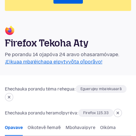
Firefox Tekoha Aty
Pe porandu 14 ojapóva 24 aravo ohasaramóvape.
¡Eikuaa mba’éichapa eipytyvõta oĩporãvo!
Ehechauka porandu téma rehegua:
Eguerujey mba’ekuaarã
Ehechauka porandu heramoĩpyréva:
Firefox 115.33
Opavave
Oikotevẽ ñema’ẽ
Mbohavaipyre
Oikóma