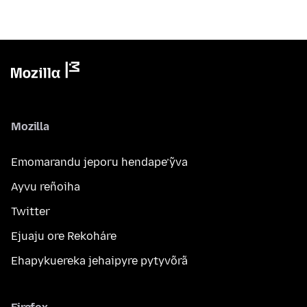
Mozilla
Emomarandu jeporu hendape’ỹva
Ayvu reñoiha
Twitter
Ejuaju ore Rekoháre
Ehapykuereka jehaipyre pytyvõrã