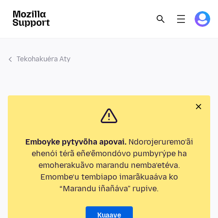
Tekohakuéra Aty
Emboyke pytyvõha apovai.
Ndorojeruremo’ãi
ehenói térã eñe’ẽmondóvo pumbyrýpe ha
emoherakuãvo marandu nemba’etéva.
Emombe’u tembiapo imarãkuaáva ko
“Marandu iñañáva” rupive.
Kuaave