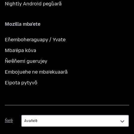
Nightly Android peg̃uarã
Mozilla mba’ete
Eñemboheraguapy / Yvate
Mba’épa kóva
Ñe’ẽñemi guerujey
Embojuehe ne mba’ekuaarã
Eipota pytyvõ
Ñe’ẽ
Ñe’ẽ