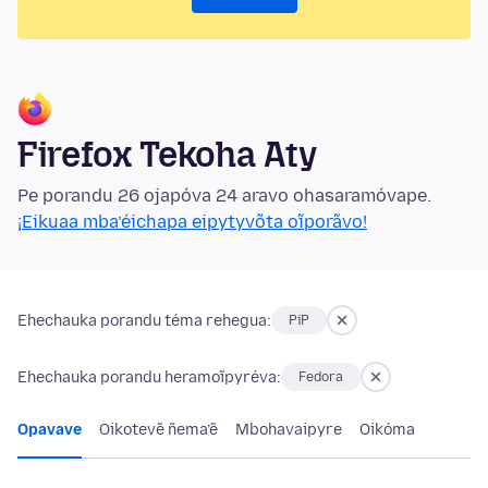
Firefox Tekoha Aty
Pe porandu 26 ojapóva 24 aravo ohasaramóvape.
¡Eikuaa mba’éichapa eipytyvõta oĩporãvo!
Ehechauka porandu téma rehegua:
PiP
Ehechauka porandu heramoĩpyréva:
Fedora
Opavave
Oikotevẽ ñema’ẽ
Mbohavaipyre
Oikóma