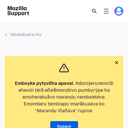
Tekohakuéra Aty
Emboyke pytyvõha apovai.
Ndorojeruremo’ãi
ehenói térã eñe’ẽmondóvo pumbyrýpe ha
emoherakuãvo marandu nemba’etéva.
Emombe’u tembiapo imarãkuaáva ko
“Marandu iñañáva” rupive.
Kuaave