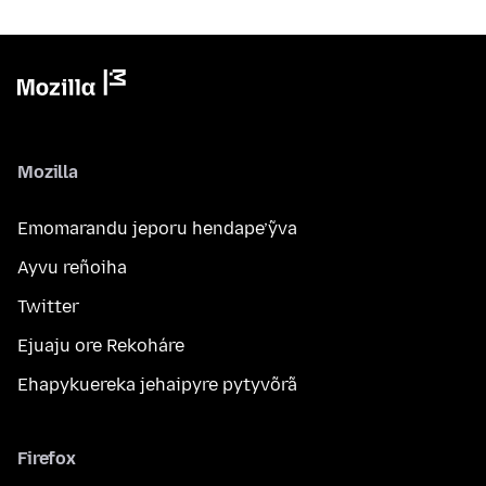
Mozilla
Emomarandu jeporu hendape’ỹva
Ayvu reñoiha
Twitter
Ejuaju ore Rekoháre
Ehapykuereka jehaipyre pytyvõrã
Firefox