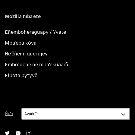
Mozilla mba’ete
Eñemboheraguapy / Yvate
Mba’épa kóva
Ñe’ẽñemi guerujey
Embojuehe ne mba’ekuaarã
Eipota pytyvõ
Ñe’ẽ
Ñe’ẽ