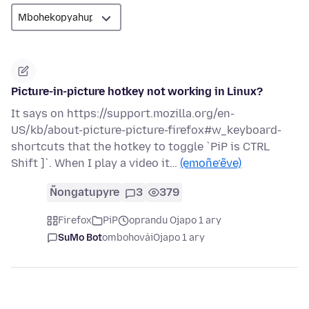
Picture-in-picture hotkey not working in Linux?
It says on https://support.mozilla.org/en-
US/kb/about-picture-picture-firefox#w_keyboard-
shortcuts that the hotkey to toggle `PiP is CTRL
Shift ]`. When I play a video it…
(emoñe’ẽve)
Ñongatupyre
3
379
Firefox
PiP
oprandu Ojapo 1 ary
SuMo Bot
ombohovái
Ojapo 1 ary