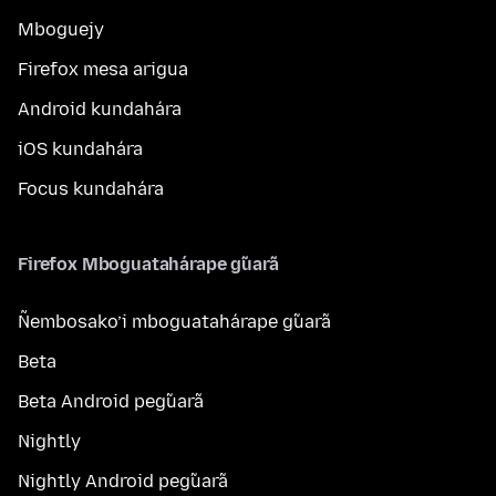
Mboguejy
Firefox mesa arigua
Android kundahára
iOS kundahára
Focus kundahára
Firefox Mboguatahárape g̃uarã
Ñembosako’i mboguatahárape g̃uarã
Beta
Beta Android peg̃uarã
Nightly
Nightly Android peg̃uarã