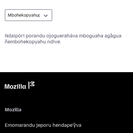
Ndaipóri porandu ojogueraháva mboguaha ag̃agua
ñembohekopyahu ndive.
Mozilla
Emomarandu jeporu hendape’ỹva