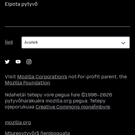
Eipota pytyvõ
Ñe’ẽ
Ñe’ẽ
Visit
Mozilla Corporation's
not-for-profit parent, the
Mozilla Foundation
.
Ndahetái tetepy vore pegua ha’e ©1998–2026
pytyvõharakuéra mozilla.org pegua. Tetepy
ojeporukuaa
Creative Commons moneĩmbyre
.
mozilla.org
Mba’epytyvõrã ñemboguata