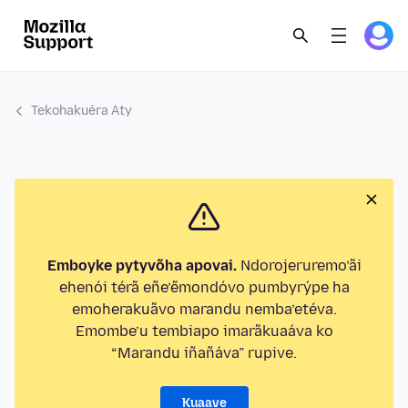
Tekohakuéra Aty
Emboyke pytyvõha apovai.
Ndorojeruremo’ãi
ehenói térã eñe’ẽmondóvo pumbyrýpe ha
emoherakuãvo marandu nemba’etéva.
Emombe’u tembiapo imarãkuaáva ko
“Marandu iñañáva” rupive.
Kuaave