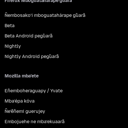
Firefox Mboguatahárape g̃uarã
Ñembosako’i mboguatahárape g̃uarã
Beta
Beta Android peg̃uarã
Nightly
Nightly Android peg̃uarã
Mozilla mba’ete
Eñemboheraguapy / Yvate
Mba’épa kóva
Ñe’ẽñemi guerujey
Embojuehe ne mba’ekuaarã