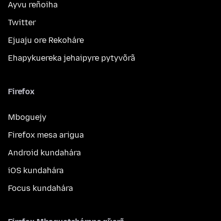
Ayvu reñoiha
Twitter
Ejuaju ore Rekoháre
Ehapykuereka jehaipyre pytyvõrã
Firefox
Mboguejy
Firefox mesa arigua
Android kundahára
iOS kundahára
Focus kundahára