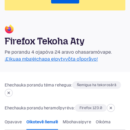
Firefox Tekoha Aty
Pe porandu 4 ojapóva 24 aravo ohasaramóvape.
¡Eikuaa mba’éichapa eipytyvõta oĩporãvo!
Ehechauka porandu téma rehegua:
Ñemigua ha tekorosãrã
Ehechauka porandu heramoĩpyréva:
Firefox 123.0
Opavave
Oikotevẽ ñema’ẽ
Mbohavaipyre
Oikóma