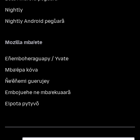
Nightly
Nightly Android peg̃uarã
Mozilla mba’ete
Eñemboheraguapy / Yvate
Mba’épa kóva
Ñe’ẽñemi guerujey
Embojuehe ne mba’ekuaarã
Eipota pytyvõ
Ñe’ẽ