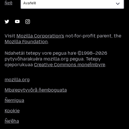
Ñe’ẽ
Visit
Mozilla Corporation's
not-for-profit parent, the
Mozilla Foundation
.
Ndahetái tetepy vore pegua ha’e ©1998–2026
pytyvõharakuéra mozilla.org pegua. Tetepy
ojeporukuaa
Creative Commons moneĩmbyre
.
mozilla.org
Mba’epytyvõrã ñemboguata
Ñemigua
Kookie
Ñe’ẽha