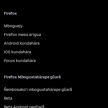
Firefox
Mboguejy
Firefox mesa arigua
Android kundahára
iOS kundahára
Focus kundahára
Firefox Mboguatahárape g̃uarã
Ñembosako’i mboguatahárape g̃uarã
Beta
Beta Android peg̃uarã