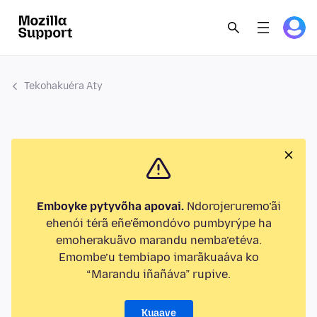
Tekohakuéra Aty
Emboyke pytyvõha apovai.
Ndorojeruremo’ãi
ehenói térã eñe’ẽmondóvo pumbyrýpe ha
emoherakuãvo marandu nemba’etéva.
Emombe’u tembiapo imarãkuaáva ko
“Marandu iñañáva” rupive.
Kuaave