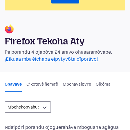
Firefox Tekoha Aty
Pe porandu 4 ojapóva 24 aravo ohasaramóvape.
¡Eikuaa mba’éichapa eipytyvõta oĩporãvo!
Opavave
Oikotevẽ ñema’ẽ
Mbohavaipyre
Oikóma
Ndaipóri porandu ojogueraháva mboguaha ag̃agua