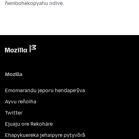
ñembohekopyahu ndive.
Mozilla
Emomarandu jeporu hendape’ỹva
Ayvu reñoiha
Twitter
Ejuaju ore Rekoháre
Ehapykuereka jehaipyre pytyvõrã