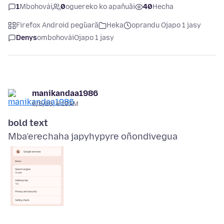
1
Mbohovái
0
oguereko ko apañuãi
40
Hecha
Firefox Android peg̃uarã
Heka
oprandu Ojapo 1 jasy
Denys
ombohovái
Ojapo 1 jasy
manikandaa1986
6/8/26, 8:10 AM
bold text
Mba’erechaha japyhypyre oñondivegua