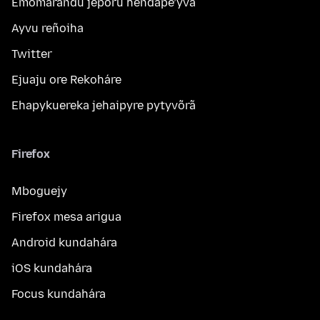
Emomarandu jeporu hendape’ỹva
Ayvu reñoiha
Twitter
Ejuaju ore Rekoháre
Ehapykuereka jehaipyre pytyvõrã
Firefox
Mboguejy
Firefox mesa arigua
Android kundahára
iOS kundahára
Focus kundahára