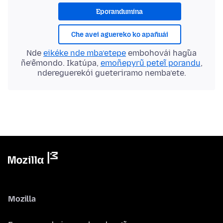
Eporandumína
Che avei aguereko ko apañuái
Nde
eikéke nde mba’etepe
embohovái hag̃ua
ñe’ẽmondo. Ikatúpa,
emoñepyrũ peteĩ porandu
,
ndereguerekói gueteriramo nemba’ete.
Mozilla