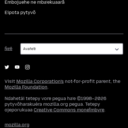
Embojuehe ne mba’ekuaarã
Eipota pytyvõ
Ñe’ẽ
Ñe’ẽ
Visit
Mozilla Corporation's
not-for-profit parent, the
Mozilla Foundation
.
Ndahetái tetepy vore pegua ha’e ©1998–2026
pytyvõharakuéra mozilla.org pegua. Tetepy
ojeporukuaa
Creative Commons moneĩmbyre
.
mozilla.org