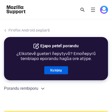
Firefox Android peg̃uarã
Ejapo peteĩ porandu
¿Eikotevẽ gueteri ñepytyvõ? Emoñepyrũ
tembiapo eporandu hag̃ua ore atýpe.
Ku’ejey
Porandu rembiporu