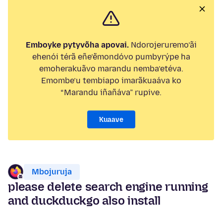
Emboyke pytyvõha apovai.
Ndorojeruremo’ãi
ehenói térã eñe’ẽmondóvo pumbyrýpe ha
emoherakuãvo marandu nemba’etéva.
Emombe’u tembiapo imarãkuaáva ko
“Marandu iñañáva” rupive.
Kuaave
Mbojuruja
please delete search engine running
and duckduckgo also install