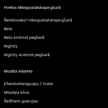
Firefox Mboguatahárape g̃uarã
Ñembosako’i mboguatahárape g̃uarã
Beta
Beta Android peg̃uarã
Nightly
Nightly Android peg̃uarã
Mozilla mba’ete
Eñemboheraguapy / Yvate
Mba’épa kóva
Ñe’ẽñemi guerujey