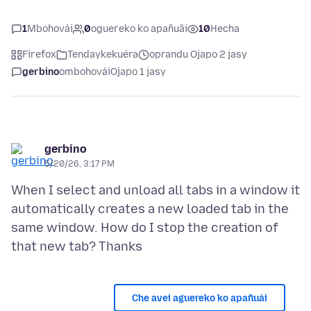
1
Mbohovái
0
oguereko ko apañuãi
10
Hecha
Firefox
Tendaykekuéra
oprandu Ojapo 2 jasy
gerbino
ombohovái
Ojapo 1 jasy
gerbino
5/20/26, 3:17 PM
When I select and unload all tabs in a window it
automatically creates a new loaded tab in the
same window. How do I stop the creation of
Che avei aguereko ko apañuái