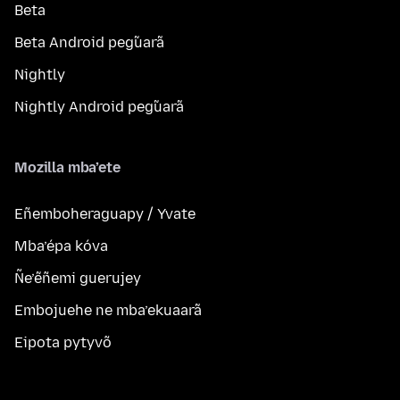
Beta
Beta Android peg̃uarã
Nightly
Nightly Android peg̃uarã
Mozilla mba’ete
Eñemboheraguapy / Yvate
Mba’épa kóva
Ñe’ẽñemi guerujey
Embojuehe ne mba’ekuaarã
Eipota pytyvõ