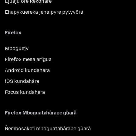
Ejuaju ore Rekoháre
Ehapykuereka jehaipyre pytyvõrã
Firefox
Mboguejy
Firefox mesa arigua
Android kundahára
iOS kundahára
Focus kundahára
Firefox Mboguatahárape g̃uarã
Ñembosako’i mboguatahárape g̃uarã