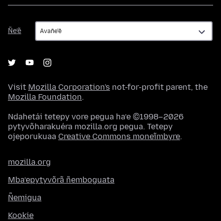
Ñe’ẽ
Ñe’ẽ
Visit
Mozilla Corporation's
not-for-profit parent, the
Mozilla Foundation
.
Ndahetái tetepy vore pegua ha’e ©1998–2026
pytyvõharakuéra mozilla.org pegua. Tetepy
ojeporukuaa
Creative Commons moneĩmbyre
.
mozilla.org
Mba’epytyvõrã ñemboguata
Ñemigua
Kookie