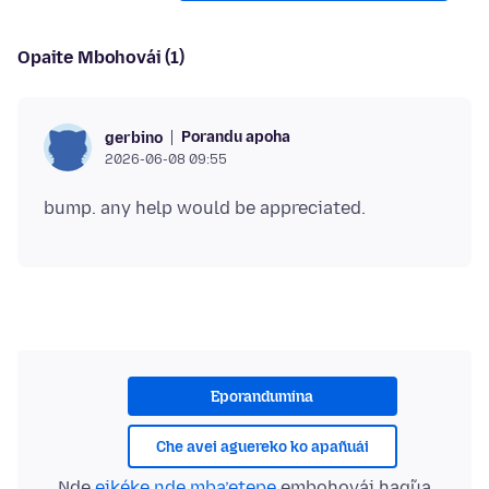
Opaite Mbohovái (1)
Porandu apoha
gerbino
2026-06-08 09:55
Eporandumína
Che avei aguereko ko apañuái
Nde
eikéke nde mba’etepe
embohovái hag̃ua