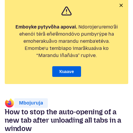
Emboyke pytyvõha apovai.
Ndorojeruremo’ãi
ehenói térã eñe’ẽmondóvo pumbyrýpe ha
emoherakuãvo marandu nemba’etéva.
Emombe’u tembiapo imarãkuaáva ko
“Marandu iñañáva” rupive.
Kuaave
Mbojuruja
How to stop the auto-opening of a
new tab after unloading all tabs in a
window