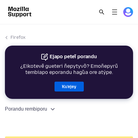
Firefox
Ejapo peteĩ porandu
¿Eikotevẽ gueteri ñepytyvõ? Emoñepyrũ
tembiapo eporandu hag̃ua ore atýpe.
Ku’ejey
Porandu rembiporu