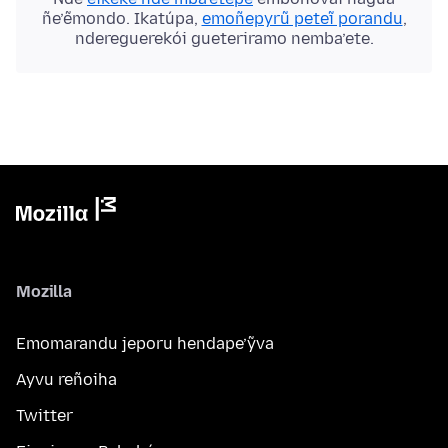
ñe’ẽmondo. Ikatúpa,
emoñepyrũ peteĩ porandu
,
ndereguerekói gueteriramo nemba’ete.
Mozilla
Emomarandu jeporu hendape’ỹva
Ayvu reñoiha
Twitter