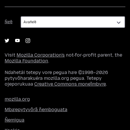
Ñe’ẽ
Ñe’ẽ
Visit
Mozilla Corporation's
not-for-profit parent, the
Mozilla Foundation
.
Ndahetái tetepy vore pegua ha’e ©1998–2026
pytyvõharakuéra mozilla.org pegua. Tetepy
ojeporukuaa
Creative Commons moneĩmbyre
.
mozilla.org
Mba’epytyvõrã ñemboguata
Ñemigua