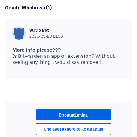
Opaite Mbohovái (1)
SuMo Bot
2026-03-23 21:36
More info please???
Is Bitwarden an app or extension? Without
Eporandumína
Che avei aguereko ko apañuái