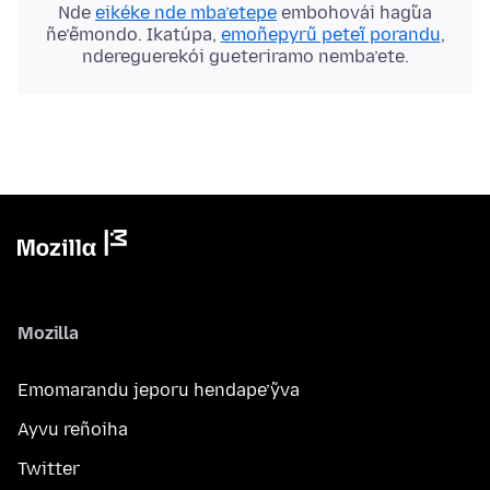
Nde
eikéke nde mba’etepe
embohovái hag̃ua
ñe’ẽmondo. Ikatúpa,
emoñepyrũ peteĩ porandu
,
ndereguerekói gueteriramo nemba’ete.
Mozilla
Emomarandu jeporu hendape’ỹva
Ayvu reñoiha
Twitter