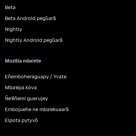
Beta
Beta Android peg̃uarã
Nightly
Nightly Android peg̃uarã
Mozilla mba’ete
Eñemboheraguapy / Yvate
Mba’épa kóva
Ñe’ẽñemi guerujey
Embojuehe ne mba’ekuaarã
Eipota pytyvõ