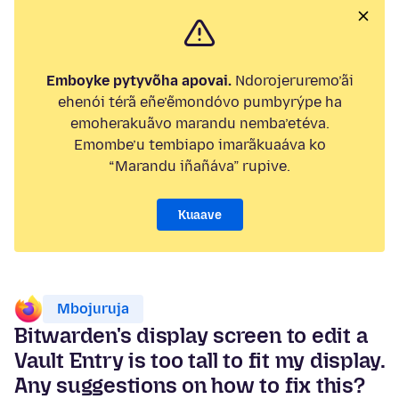
Emboyke pytyvõha apovai.
Ndorojeruremo’ãi
ehenói térã eñe’ẽmondóvo pumbyrýpe ha
emoherakuãvo marandu nemba’etéva.
Emombe’u tembiapo imarãkuaáva ko
“Marandu iñañáva” rupive.
Kuaave
Mbojuruja
Bitwarden's display screen to edit a
Vault Entry is too tall to fit my display.
Any suggestions on how to fix this?