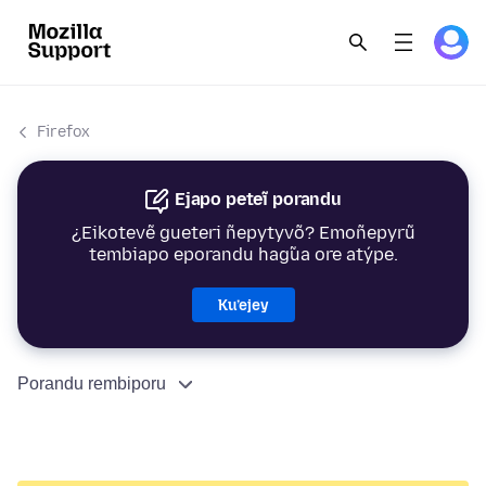
Firefox
Ejapo peteĩ porandu
¿Eikotevẽ gueteri ñepytyvõ? Emoñepyrũ
tembiapo eporandu hag̃ua ore atýpe.
Ku’ejey
Porandu rembiporu