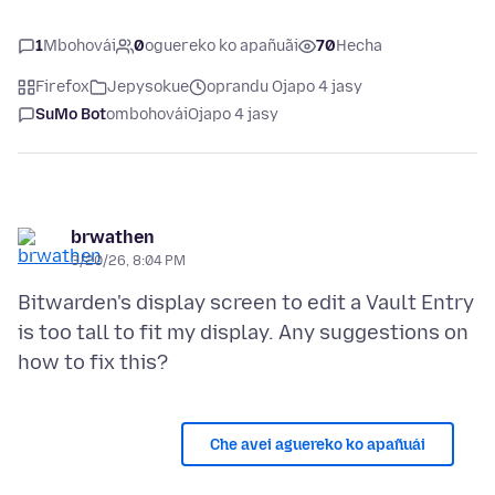
1
Mbohovái
0
oguereko ko apañuãi
70
Hecha
Firefox
Jepysokue
oprandu Ojapo 4 jasy
SuMo Bot
ombohovái
Ojapo 4 jasy
brwathen
3/20/26, 8:04 PM
Bitwarden's display screen to edit a Vault Entry
is too tall to fit my display. Any suggestions on
Che avei aguereko ko apañuái