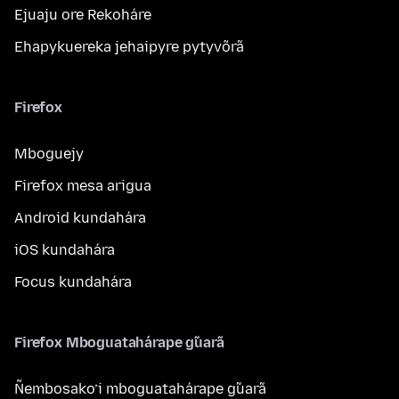
Ejuaju ore Rekoháre
Ehapykuereka jehaipyre pytyvõrã
Firefox
Mboguejy
Firefox mesa arigua
Android kundahára
iOS kundahára
Focus kundahára
Firefox Mboguatahárape g̃uarã
Ñembosako’i mboguatahárape g̃uarã