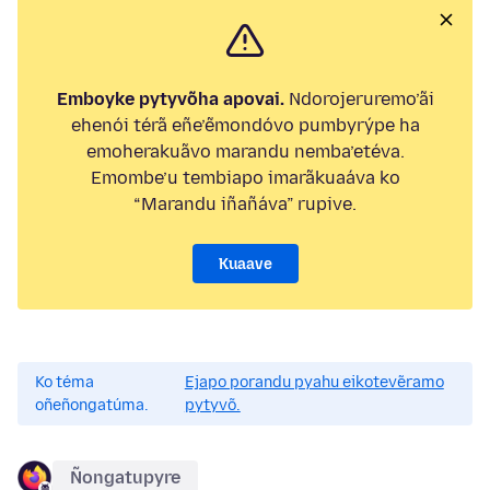
Emboyke pytyvõha apovai.
Ndorojeruremo’ãi
ehenói térã eñe’ẽmondóvo pumbyrýpe ha
emoherakuãvo marandu nemba’etéva.
Emombe’u tembiapo imarãkuaáva ko
“Marandu iñañáva” rupive.
Kuaave
Ko téma
Ejapo porandu pyahu eikotevẽramo
oñeñongatúma.
pytyvõ.
Ñongatupyre