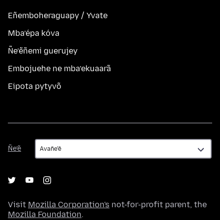
Eñemboheraguapy / Yvate
Mba’épa kóva
Ñe’ẽñemi guerujey
Embojuehe ne mba’ekuaarã
Eipota pytyvõ
Ñe’ẽ
Ñe’ẽ
Visit
Mozilla Corporation's
not-for-profit parent, the
Mozilla Foundation
.