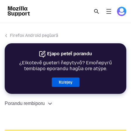
Firefox Android peg̃uarã
Ejapo peteĩ porandu
¿Eikotevẽ gueteri ñepytyvõ? Emoñepyrũ
tembiapo eporandu hag̃ua ore atýpe.
Ku’ejey
Porandu rembiporu