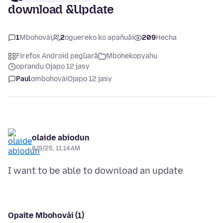
download &Update
1
Mbohovái
2
oguereko ko apañuãi
209
Hecha
Firefox Android peg̃uarã
Mbohekopyahu
oprandu Ojapo 12 jasy
Paul
ombohovái
Ojapo 12 jasy
olaide abiodun
8/9/25, 11:14 AM
Opaite Mbohovái (1)