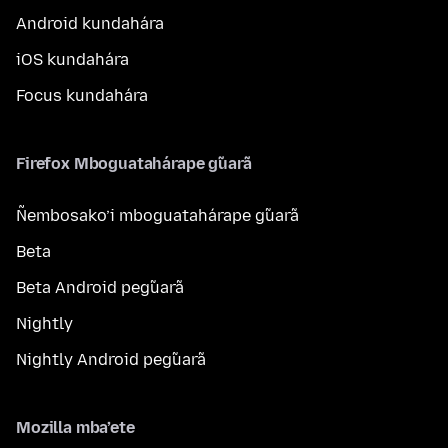
Android kundahára
iOS kundahára
Focus kundahára
Firefox Mboguatahárape g̃uarã
Ñembosako’i mboguatahárape g̃uarã
Beta
Beta Android peg̃uarã
Nightly
Nightly Android peg̃uarã
Mozilla mba’ete