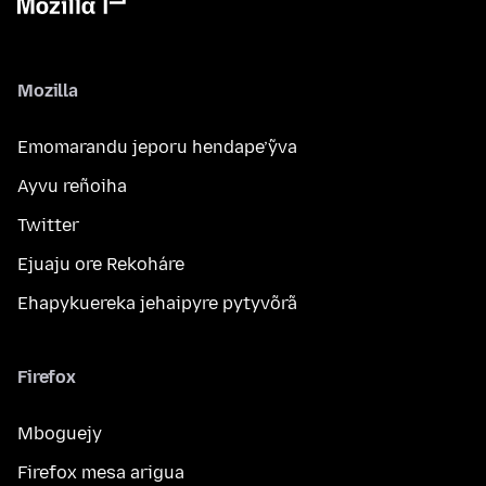
Mozilla
Emomarandu jeporu hendape’ỹva
Ayvu reñoiha
Twitter
Ejuaju ore Rekoháre
Ehapykuereka jehaipyre pytyvõrã
Firefox
Mboguejy
Firefox mesa arigua