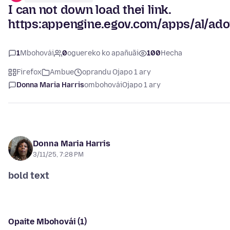
I can not down load thei link.
https:appengine.egov.com/apps/al/ado
1
Mbohovái
0
oguereko ko apañuãi
100
Hecha
Firefox
Ambue
oprandu Ojapo 1 ary
Donna Maria Harris
ombohovái
Ojapo 1 ary
Donna Maria Harris
3/11/25, 7:28 PM
bold text
Opaite Mbohovái (1)