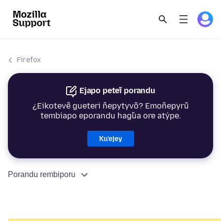
Firefox
Ejapo peteĩ porandu
¿Eikotevẽ gueteri ñepytyvõ? Emoñepyrũ
tembiapo eporandu hag̃ua ore atýpe.
Ku’ejey
Porandu rembiporu