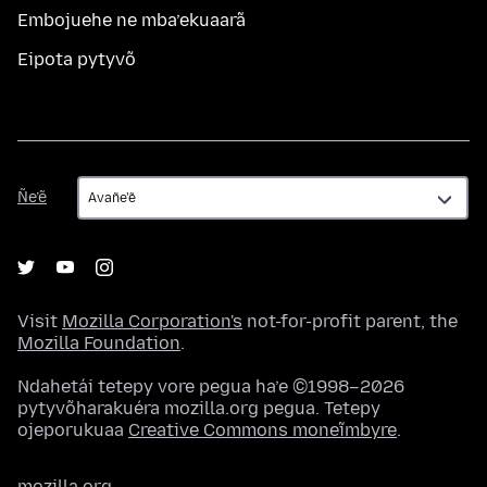
Embojuehe ne mba’ekuaarã
Eipota pytyvõ
Ñe’ẽ
Ñe’ẽ
Visit
Mozilla Corporation's
not-for-profit parent, the
Mozilla Foundation
.
Ndahetái tetepy vore pegua ha’e ©1998–2026
pytyvõharakuéra mozilla.org pegua. Tetepy
ojeporukuaa
Creative Commons moneĩmbyre
.
mozilla.org