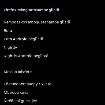
Firefox Mboguatahárape g̃uarã
Ñembosako’i mboguatahárape g̃uarã
Beta
Beta Android peg̃uarã
Nightly
Nightly Android peg̃uarã
Mozilla mba’ete
Eñemboheraguapy / Yvate
Mba’épa kóva
Ñe’ẽñemi guerujey