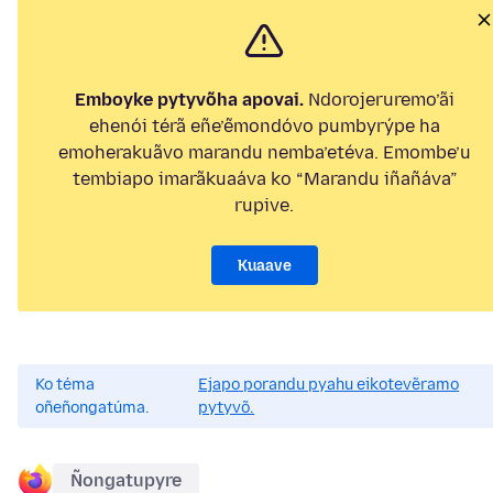
Emboyke pytyvõha apovai.
Ndorojeruremo’ãi
ehenói térã eñe’ẽmondóvo pumbyrýpe ha
emoherakuãvo marandu nemba’etéva. Emombe’u
tembiapo imarãkuaáva ko “Marandu iñañáva”
rupive.
Kuaave
Ko téma
Ejapo porandu pyahu eikotevẽramo
oñeñongatúma.
pytyvõ.
Ñongatupyre