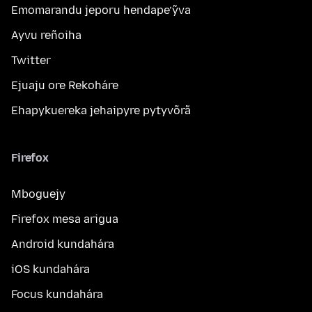
Emomarandu jeporu hendape’ỹva
Ayvu reñoiha
Twitter
Ejuaju ore Rekoháre
Ehapykuereka jehaipyre pytyvõrã
Firefox
Mboguejy
Firefox mesa arigua
Android kundahára
iOS kundahára
Focus kundahára