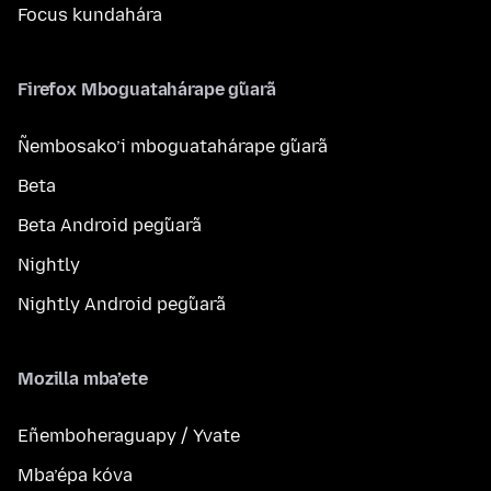
Focus kundahára
Firefox Mboguatahárape g̃uarã
Ñembosako’i mboguatahárape g̃uarã
Beta
Beta Android peg̃uarã
Nightly
Nightly Android peg̃uarã
Mozilla mba’ete
Eñemboheraguapy / Yvate
Mba’épa kóva