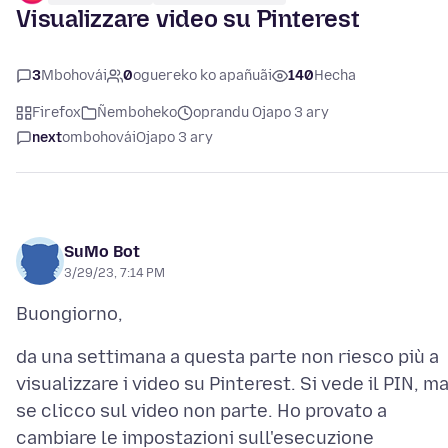
Visualizzare video su Pinterest
3
Mbohovái
0
oguereko ko apañuãi
140
Hecha
Firefox
Ñemboheko
oprandu Ojapo 3 ary
next
ombohovái
Ojapo 3 ary
SuMo Bot
3/29/23, 7:14 PM
da una settimana a questa parte non riesco più a
visualizzare i video su Pinterest. Si vede il PIN, m
se clicco sul video non parte. Ho provato a
cambiare le impostazioni sull'esecuzione