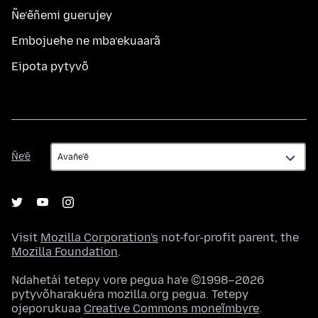
Ñe’ẽñemi guerujey
Embojuehe ne mba’ekuaarã
Eipota pytyvõ
Ñe’ẽ
Ñe’ẽ
Visit
Mozilla Corporation's
not-for-profit parent, the
Mozilla Foundation
.
Ndahetái tetepy vore pegua ha’e ©1998–2026
pytyvõharakuéra mozilla.org pegua. Tetepy
ojeporukuaa
Creative Commons moneĩmbyre
.