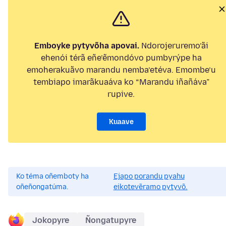
Emboyke pytyvõha apovai.
Ndorojeruremo’ãi
ehenói térã eñe’ẽmondóvo pumbyrýpe ha
emoherakuãvo marandu nemba’etéva. Emombe’u
tembiapo imarãkuaáva ko “Marandu iñañáva”
rupive.
Kuaave
Ko téma oñemboty ha
Ejapo porandu pyahu
oñeñongatúma.
eikotevẽramo pytyvõ.
Jokopyre
Ñongatupyre