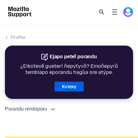
Firefox
Ejapo peteĩ porandu
¿Eikotevẽ gueteri ñepytyvõ? Emoñepyrũ
tembiapo eporandu hag̃ua ore atýpe.
Ku’ejey
Porandu rembiporu