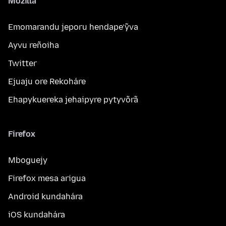
Mozilla
Emomarandu jeporu hendape’ỹva
Ayvu reñoiha
Twitter
Ejuaju ore Rekoháre
Ehapykuereka jehaipyre pytyvõrã
Firefox
Mboguejy
Firefox mesa arigua
Android kundahára
iOS kundahára