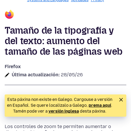
Systems and Languages
Novidades
Privacy
Tamaño de la tipografía y
del texto: aumento del
tamaño de las páginas web
Firefox
Última actualización:
28/05/26
Esta páxina non existe en Galego. Cargouse a versión
en Español. Se quere localizalo a Galego,
prema aquí
.
Tamén pode ver a
versión inglesa
desta páxina.
Los controles de zoom te permiten aumentar o