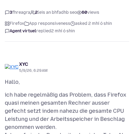
3
fhreagra
2
leis an bhfadhb seo
60
views
Firefox
App responsiveness
asked 2 mhí ó shin
Agent virtuel
replied
2 mhí ó shin
XYC
5/9/26, 6:29 AM
ich habe regelmäßig das Problem, dass Firefox
quasi meinen gesamten Rechner ausser
gefecht setzt indem nahezu die gesamte CPU
Leistung und der Arbeitsspeicher in Beschlag
genommen werden.