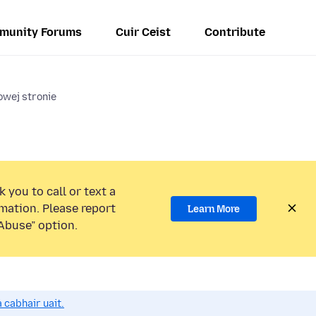
munity Forums
Cuir Ceist
Contribute
owej stronie
 you to call or text a
mation. Please report
Learn More
Abuse” option.
 cabhair uait.