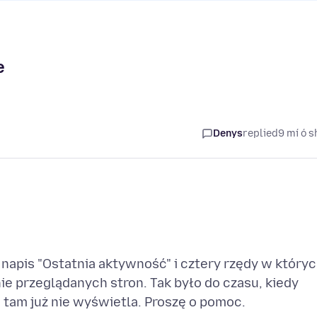
e
Denys
replied
9 mí ó s
napis "Ostatnia aktywność" i cztery rzędy w który
ie przeglądanych stron. Tak było do czasu, kiedy