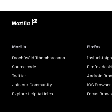
Mozilla
Firefox
Drochúsáid Trádmharcanna
Íosluchtaigh
Source code
Firefox desk
Twitter
Android Bro
Join our Community
iOS Browser
Explore Help Articles
Focus Brows