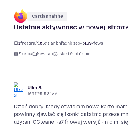
Cartlannaithe
Ostatnia aktywność w nowej stroni
1
freagra
0
leis an bhfadhb seo
169
views
Firefox
New tab
asked 9 mí ó shin
Ulka S.
10/17/25, 5:34 AM
Dzień dobry. Kiedy otwieram nową kartę mam 
powinny zjawiać się ikonki ostatnio przeze mn