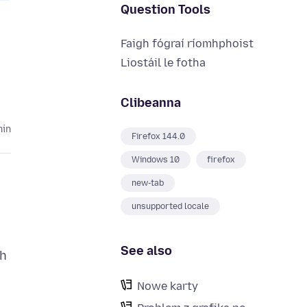
Question Tools
Faigh fógraí ríomhphoist
Liostáil le fotha
Clibeanna
hin
Firefox 144.0
Windows 10
firefox
new-tab
unsupported locale
See also
ch
Nowe karty