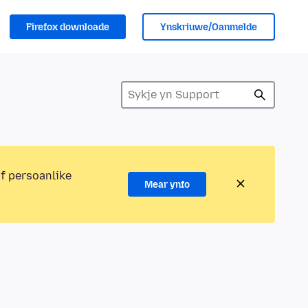
Firefox downloade
Ynskriuwe/Oanmelde
of persoanlike
Mear ynfo