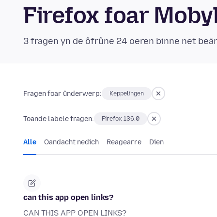
Firefox foar Mob
3 fragen yn de ôfrûne 24 oeren binne net be
Fragen foar ûnderwerp:
Keppelingen
Toande labele fragen:
Firefox 136.0
Alle
Oandacht nedich
Reagearre
Dien
can this app open links?
CAN THIS APP OPEN LINKS?