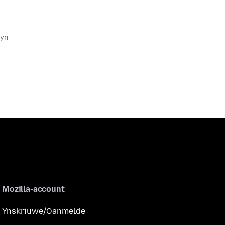
lyn
Mozilla-account
Ynskriuwe/Oanmelde