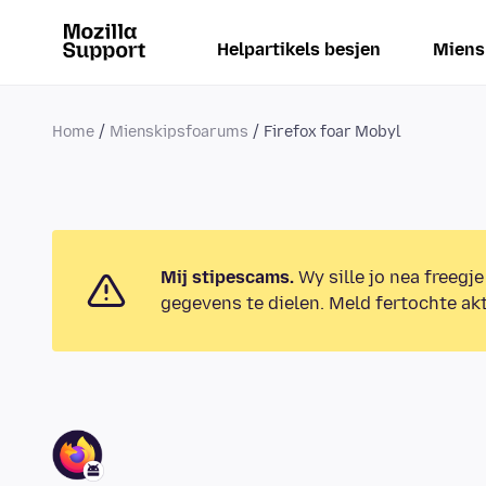
Helpartikels besjen
Miens
Home
Mienskipsfoarums
Firefox foar Mobyl
Mij stipescams.
Wy sille jo nea freegje
gegevens te dielen. Meld fertochte akt