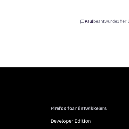
Paul
beäntwurde
1 jier 
Firefox foar ûntwikkelers
Developer Edition