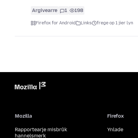
Argivearre
1
198
Firefox for Android
Links
frege op 1 jier lyn
Mozilla
Firefox
Rapportearje misbrûk
Ynlade
hannelsmerk