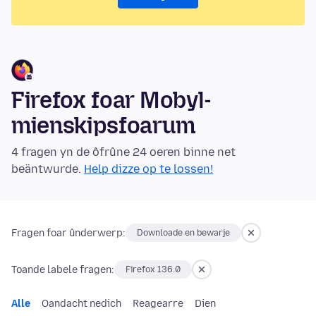
Firefox foar Mobyl-
mienskipsfoarum
4 fragen yn de ôfrûne 24 oeren binne net
beäntwurde.
Help dizze op te lossen!
Fragen foar ûnderwerp:
Downloade en bewarje
Toande labele fragen:
Firefox 136.0
Alle
Oandacht nedich
Reagearre
Dien