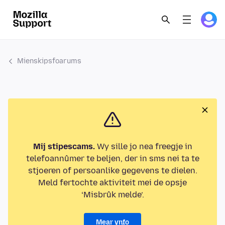
Mienskipsfoarums
Mij stipescams.
Wy sille jo nea freegje in
telefoannûmer te beljen, der in sms nei ta te
stjoeren of persoanlike gegevens te dielen.
Meld fertochte aktiviteit mei de opsje
‘Misbrûk melde’.
Mear ynfo