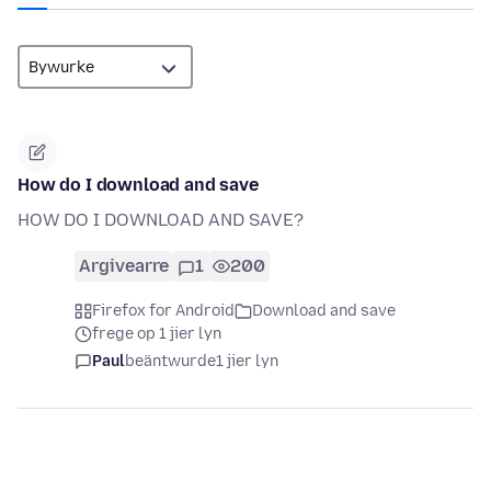
How do I download and save
HOW DO I DOWNLOAD AND SAVE?
Argivearre
1
200
Firefox for Android
Download and save
frege op 1 jier lyn
Paul
beäntwurde
1 jier lyn