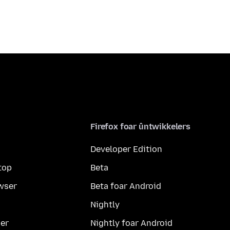
Firefox foar ûntwikkelers
Developer Edition
top
Beta
wser
Beta foar Android
Nightly
er
Nightly foar Android