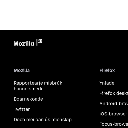
Mozilla
Firefox
Rapportearje misbrûk
Ynlade
hannelsmerk
Firefox desk
Boarnekoade
Android-bro
Twitter
iOS-browser
Doch mei oan ús mienskip
Focus-brows