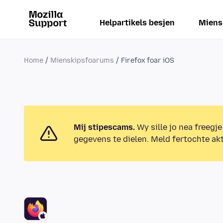
Helpartikels besjen
Miens
Home
Mienskipsfoarums
Firefox foar iOS
Mij stipescams.
Wy sille jo nea freegje
gegevens te dielen. Meld fertochte akt