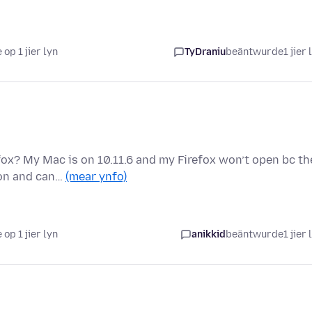
 op 1 jier lyn
TyDraniu
beäntwurde
1 jier 
fox? My Mac is on 10.11.6 and my Firefox won’t open bc th
ion and can…
(mear ynfo)
 op 1 jier lyn
anikkid
beäntwurde
1 jier 