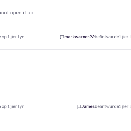
nnot open it up.
 op 1 jier lyn
markwarner22
beäntwurde
1 jier 
 op 1 jier lyn
James
beäntwurde
1 jier 