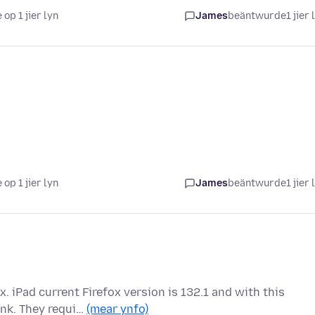
 op 1 jier lyn
James
beäntwurde
1 jier 
 op 1 jier lyn
James
beäntwurde
1 jier 
. iPad current Firefox version is 132.1 and with this
ank. They requi…
(mear ynfo)