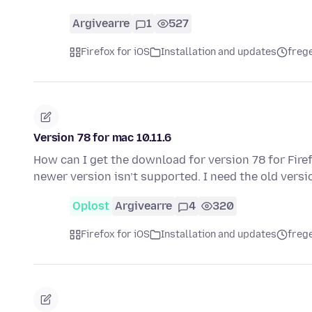
Argivearre
1
527
Firefox for iOS
Installation and updates
frege
Version 78 for mac 10.11.6
How can I get the download for version 78 for Fire
newer version isn’t supported. I need the old vers
Oplost
Argivearre
4
320
Firefox for iOS
Installation and updates
frege