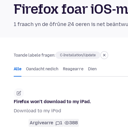
Firefox foar iOS-
1 fraach yn de ôfrûne 24 oeren is net beäntw
Toande labele fragen:
C-Installation/Update
Alle
Oandacht nedich
Reagearre
Dien
Firefox won’t download to my iPad.
Download to my iPod
Argivearre
1
388