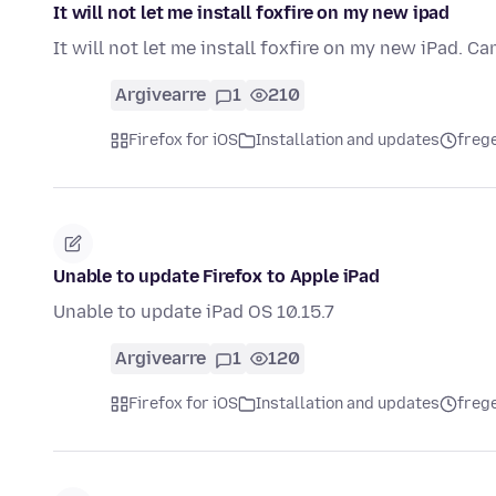
It will not let me install foxfire on my new ipad
It will not let me install foxfire on my new iPad. Ca
Argivearre
1
210
Firefox for iOS
Installation and updates
frege
Unable to update Firefox to Apple iPad
Unable to update iPad OS 10.15.7
Argivearre
1
120
Firefox for iOS
Installation and updates
frege