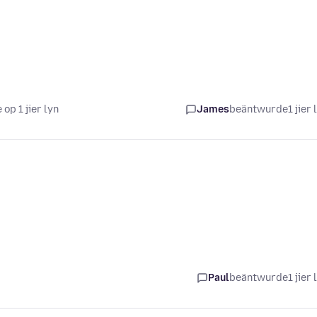
 op 1 jier lyn
James
beäntwurde
1 jier 
Paul
beäntwurde
1 jier 