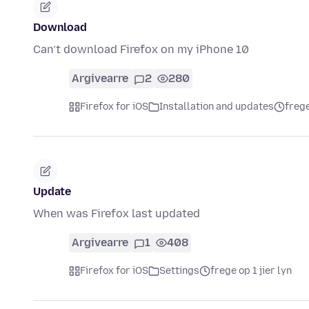
Download
Can’t download Firefox on my iPhone 10
Argivearre
2
280
Firefox for iOS
Installation and updates
frege
Update
When was Firefox last updated
Argivearre
1
408
Firefox for iOS
Settings
frege op 1 jier lyn