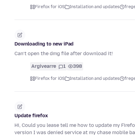
Firefox for iOS
Installation and updates
frege
Downloading to new iPad
Can’t open the dmg file after download it!
Argivearre
1
398
Firefox for iOS
Installation and updates
frege
Update firefox
Hi, Could you lease tell me how to update my Firefox
version I was denied service at my chase mobile b