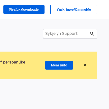
Firefox downloade
Ynskriuwe/Oanmelde
of persoanlike
Mear ynfo