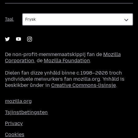
Taal
Taal
De non-profit-memmemaatskippij fan de
Mozilla
Corporation
, de
Mozilla Foundation
.
Dielen fan dizze ynhâld binne c.1998–2026 troch
yndividuele meiwurkers fan mozilla.org. Ynhâld is
beskikber ûnder in
Creative Commons-lisinsje
.
mozilla.org
Tsjinstbetingsten
Privacy
Cookies