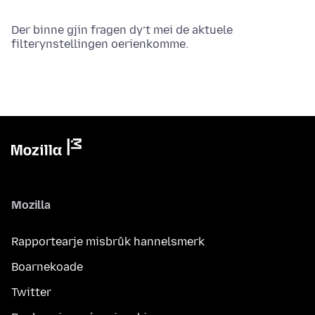
Der binne gjin fragen dy’t mei de aktuele
filterynstellingen oerienkomme.
Mozilla
Rapportearje misbrûk hannelsmerk
Boarnekoade
Twitter