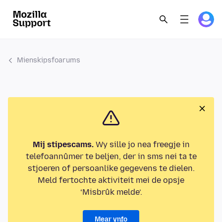
Mienskipsfoarums
Mij stipescams.
Wy sille jo nea freegje in
telefoannûmer te beljen, der in sms nei ta te
stjoeren of persoanlike gegevens te dielen.
Meld fertochte aktiviteit mei de opsje
‘Misbrûk melde’.
Mear ynfo