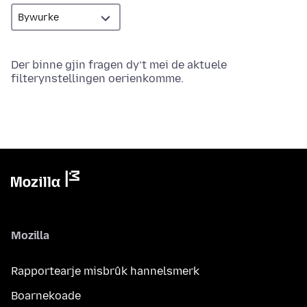
Der binne gjin fragen dy’t mei de aktuele
filterynstellingen oerienkomme.
Mozilla
Rapportearje misbrûk hannelsmerk
Boarnekoade