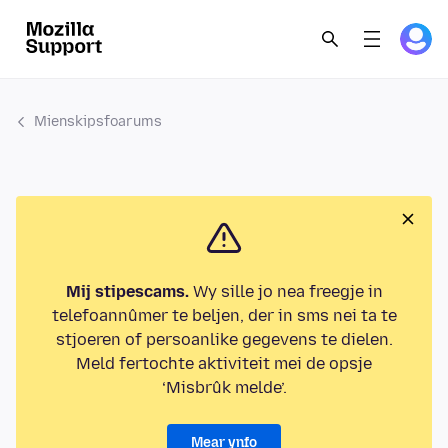
Mienskipsfoarums
Mij stipescams.
Wy sille jo nea freegje in
telefoannûmer te beljen, der in sms nei ta te
stjoeren of persoanlike gegevens te dielen.
Meld fertochte aktiviteit mei de opsje
‘Misbrûk melde’.
Mear ynfo