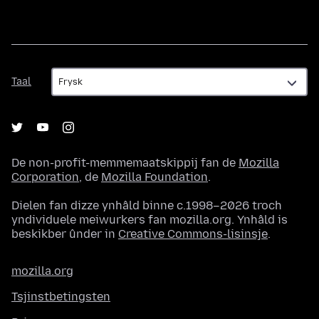
Taal
Taal
De non-profit-memmemaatskippij fan de
Mozilla
Corporation
, de
Mozilla Foundation
.
Dielen fan dizze ynhâld binne c.1998–2026 troch
yndividuele meiwurkers fan mozilla.org. Ynhâld is
beskikber ûnder in
Creative Commons-lisinsje
.
mozilla.org
Tsjinstbetingsten