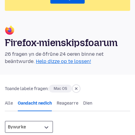
Firefox-mienskipsfoarum
26 fragen yn de ôfrûne 24 oeren binne net
beäntwurde.
Help dizze op te lossen!
Toande labele fragen:
Mac OS
Alle
Oandacht nedich
Reagearre
Dien