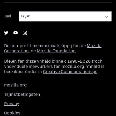
Taal
Taal
De non-profit-memmemaatskippij fan de
Mozilla
Corporation
, de
Mozilla Foundation
.
Dielen fan dizze ynhâld binne c.1998–2026 troch
yndividuele meiwurkers fan mozilla.org. Ynhâld is
beskikber ûnder in
Creative Commons-lisinsje
.
mozilla.org
Tsjinstbetingsten
Privacy
Cookies