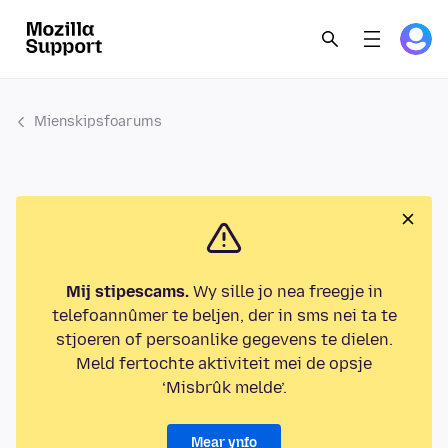
Mienskipsfoarums
Mij stipescams.
Wy sille jo nea freegje in
telefoannûmer te beljen, der in sms nei ta te
stjoeren of persoanlike gegevens te dielen.
Meld fertochte aktiviteit mei de opsje
‘Misbrûk melde’.
Mear ynfo