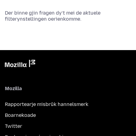
Der binne gjin fragen dy’t mei de aktuele
filterynstellingen oerienkomme.
Mozilla
Rapportearje misbrûk hannelsmerk
Boarnekoade
Twitter