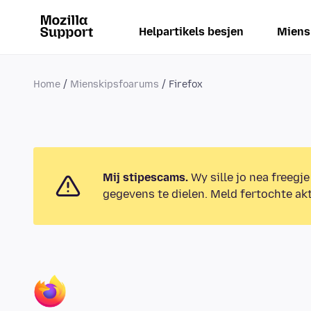
Helpartikels besjen
Miens
Home
Mienskipsfoarums
Firefox
Mij stipescams.
Wy sille jo nea freegje
gegevens te dielen. Meld fertochte akt