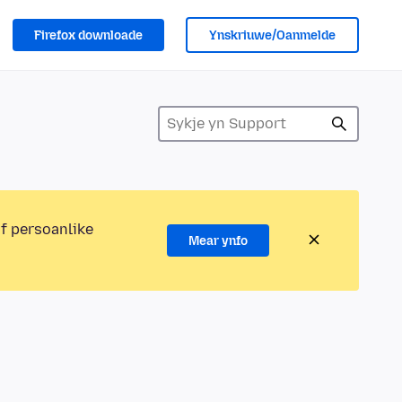
Firefox downloade
Ynskriuwe/Oanmelde
of persoanlike
Mear ynfo