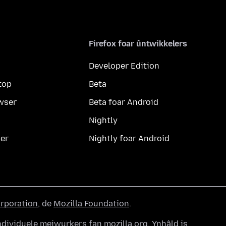
Firefox foar ûntwikkelers
Developer Edition
top
Beta
wser
Beta foar Android
Nightly
er
Nightly foar Android
orporation
, de
Mozilla Foundation
.
dividuele meiwurkers fan mozilla.org. Ynhâld is