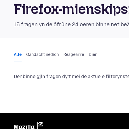
Firefox-mienskip
15 fragen yn de ôfrûne 24 oeren binne net b
Alle
Oandacht nedich
Reagearre
Dien
Der binne gjin fragen dy’t mei de aktuele filteryns