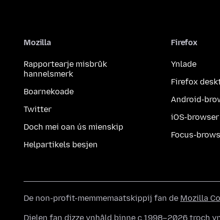
Mozilla
Firefox
Rapportearje misbrûk
Ynlade
hannelsmerk
Firefox desk
Boarnekoade
Android-bro
Twitter
iOS-browser
Doch mei oan ús mienskip
Focus-brows
Helpartikels besjen
De non-profit-memmemaatskippij fan de
Mozilla C
Dielen fan dizze ynhâld binne c.1998–2026 troch yn