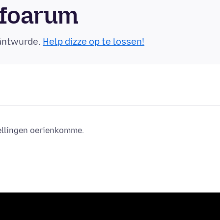
sfoarum
eäntwurde.
Help dizze op te lossen!
tellingen oerienkomme.