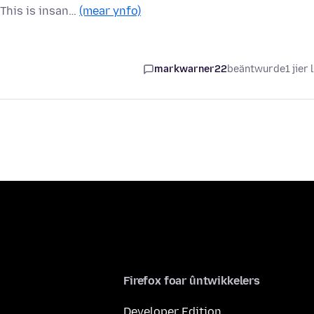
 This is insan…
(mear ynfo)
markwarner22
beäntwurde
1 jier 
Firefox foar ûntwikkelers
Developer Edition