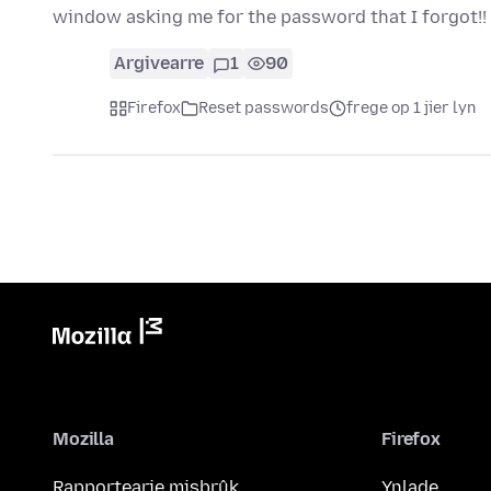
window asking me for the password that I forgot!!
Argivearre
1
90
Firefox
Reset passwords
frege op 1 jier lyn
Mozilla
Firefox
Rapportearje misbrûk
Ynlade