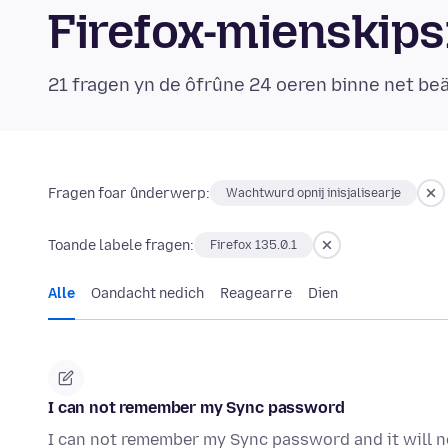
Firefox-mienskip
21 fragen yn de ôfrûne 24 oeren binne net b
Fragen foar ûnderwerp:
Wachtwurd opnij inisjalisearje
Toande labele fragen:
Firefox 135.0.1
Alle
Oandacht nedich
Reagearre
Dien
I can not remember my Sync password
I can not remember my Sync password and it will no