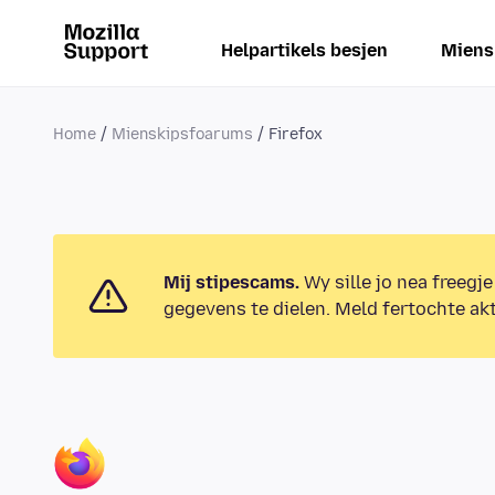
Helpartikels besjen
Miens
Home
Mienskipsfoarums
Firefox
Mij stipescams.
Wy sille jo nea freegje
gegevens te dielen. Meld fertochte akt