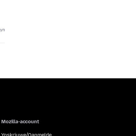
lyn
Mozilla-account
Ynskriuwe/Oanmelde