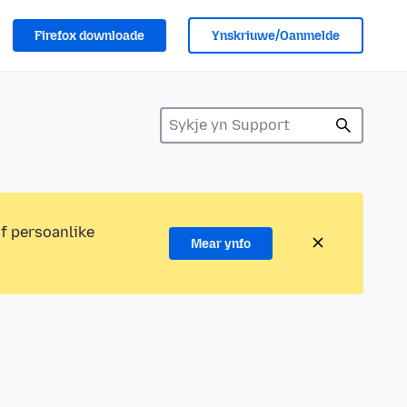
Firefox downloade
Ynskriuwe/Oanmelde
of persoanlike
Mear ynfo