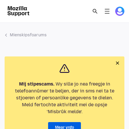
Mienskipsfoarums
Mij stipescams.
Wy sille jo nea freegje in
telefoannûmer te beljen, der in sms nei ta te
stjoeren of persoanlike gegevens te dielen.
Meld fertochte aktiviteit mei de opsje
‘Misbrûk melde’.
Mear ynfo