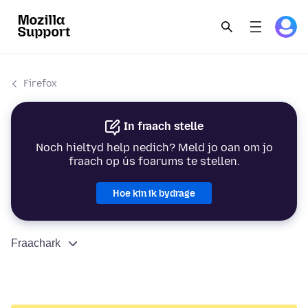
Firefox
In fraach stelle
Noch hieltyd help nedich? Meld jo oan om jo
fraach op ús foarums te stellen.
Hoe kin ik bydrage
Fraachark