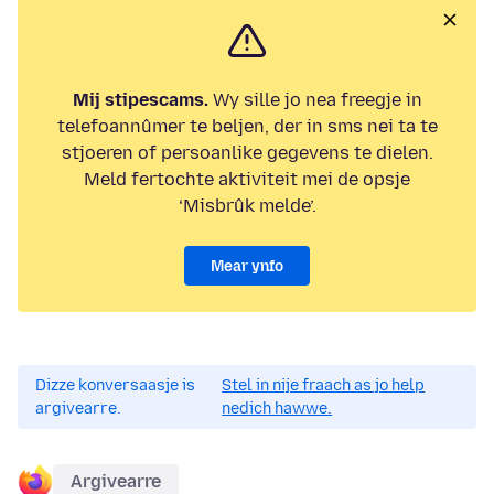
Mij stipescams.
Wy sille jo nea freegje in
telefoannûmer te beljen, der in sms nei ta te
stjoeren of persoanlike gegevens te dielen.
Meld fertochte aktiviteit mei de opsje
‘Misbrûk melde’.
Mear ynfo
Dizze konversaasje is
Stel in nije fraach as jo help
argivearre.
nedich hawwe.
Argivearre