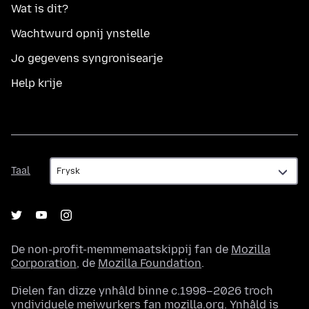
Wat is dit?
Wachtwurd opnij ynstelle
Jo gegevens syngronisearje
Help krije
Taal
Taal
De non-profit-memmemaatskippij fan de
Mozilla
Corporation
, de
Mozilla Foundation
.
Dielen fan dizze ynhâld binne c.1998–2026 troch
yndividuele meiwurkers fan mozilla.org. Ynhâld is