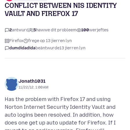
CONFLICT BETWEEN NIS IDENTITY
VAULT AND FIREFOX 17
2
antwurd
5
hawwe dit probleem
100
werjeftes
Firefox
frege op 13 jierren lyn
dumdidadida
beäntwurde
13 jierren lyn
Jonath1031
11/22/12, 1:00 AM
Has the problem with Firefox 17 and using
Norton Internet Security Identity Vault and
auto logins been resolved. In addition, how
does one get up auto update for Firefox. If I