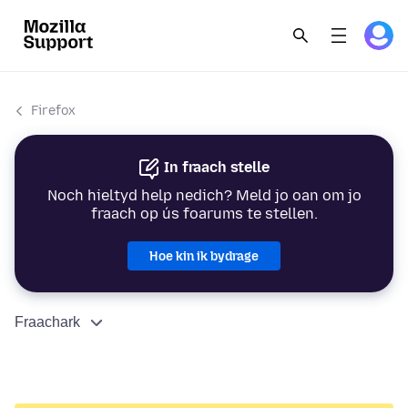
Firefox
In fraach stelle
Noch hieltyd help nedich? Meld jo oan om jo
fraach op ús foarums te stellen.
Hoe kin ik bydrage
Fraachark