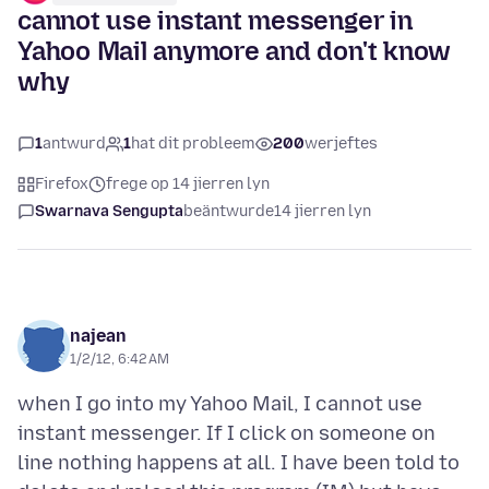
cannot use instant messenger in
Yahoo Mail anymore and don't know
why
1
antwurd
1
hat dit probleem
200
werjeftes
Firefox
frege op 14 jierren lyn
Swarnava Sengupta
beäntwurde
14 jierren lyn
najean
1/2/12, 6:42 AM
when I go into my Yahoo Mail, I cannot use
instant messenger. If I click on someone on
line nothing happens at all. I have been told to