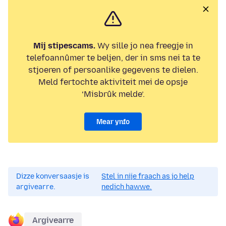
Mij stipescams.
Wy sille jo nea freegje in
telefoannûmer te beljen, der in sms nei ta te
stjoeren of persoanlike gegevens te dielen.
Meld fertochte aktiviteit mei de opsje
‘Misbrûk melde’.
Mear ynfo
Dizze konversaasje is
Stel in nije fraach as jo help
argivearre.
nedich hawwe.
Argivearre