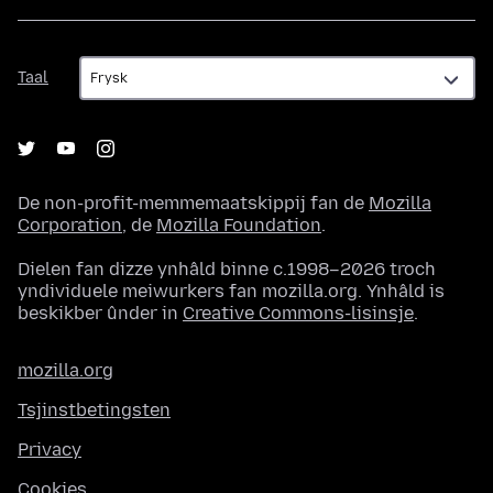
Taal
Taal
De non-profit-memmemaatskippij fan de
Mozilla
Corporation
, de
Mozilla Foundation
.
Dielen fan dizze ynhâld binne c.1998–2026 troch
yndividuele meiwurkers fan mozilla.org. Ynhâld is
beskikber ûnder in
Creative Commons-lisinsje
.
mozilla.org
Tsjinstbetingsten
Privacy
Cookies