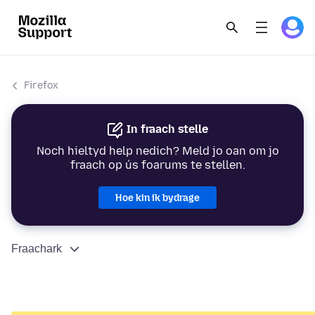
Firefox
In fraach stelle
Noch hieltyd help nedich? Meld jo oan om jo
fraach op ús foarums te stellen.
Hoe kin ik bydrage
Fraachark