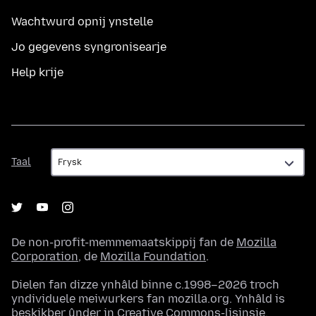
Wachtwurd opnij ynstelle
Jo gegevens syngronisearje
Help krije
Taal
Taal
De non-profit-memmemaatskippij fan de
Mozilla
Corporation
, de
Mozilla Foundation
.
Dielen fan dizze ynhâld binne c.1998–2026 troch
yndividuele meiwurkers fan mozilla.org. Ynhâld is
beskikber ûnder in
Creative Commons-lisinsje
.