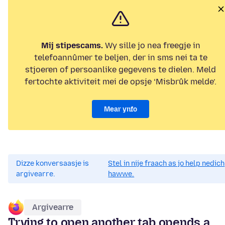
Mij stipescams.
Wy sille jo nea freegje in
telefoannûmer te beljen, der in sms nei ta te
stjoeren of persoanlike gegevens te dielen. Meld
fertochte aktiviteit mei de opsje ‘Misbrûk melde’.
Mear ynfo
Dizze konversaasje is
Stel in nije fraach as jo help nedich
argivearre.
hawwe.
Argivearre
Trying to open another tab opends a