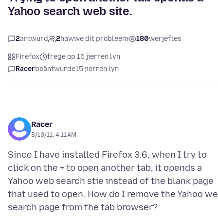
Yahoo search web site.
2
antwurd
2
hawwe dit probleem
180
werjeftes
Firefox
frege op 15 jierren lyn
Racer
beäntwurde
15 jierren lyn
Racer
3/10/11, 4:11 AM
Since I have installed Firefox 3.6, when I try to
click on the + to open another tab, it opends a
Yahoo web search stie instead of the blank page
that used to open. How do I remove the Yahoo w