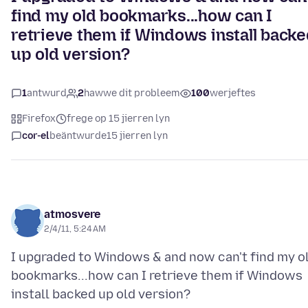
find my old bookmarks...how can I
retrieve them if Windows install back
up old version?
1
antwurd
2
hawwe dit probleem
100
werjeftes
Firefox
frege op 15 jierren lyn
cor-el
beäntwurde
15 jierren lyn
atmosvere
2/4/11, 5:24 AM
I upgraded to Windows & and now can't find my o
bookmarks...how can I retrieve them if Windows