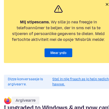
Mij stipescams.
Wy sille jo nea freegje in
telefoannûmer te beljen, der in sms nei ta te
stjoeren of persoanlike gegevens te dielen. Meld
fertochte aktiviteit mei de opsje ‘Misbrûk melde’.
Mear ynfo
Dizze konversaasje is
Stel in nije fraach as jo help nedich
argivearre.
hawwe.
Argivearre
I upgraded to Windows & and now can'