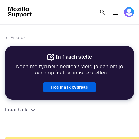
Firefox
In fraach stelle
Noch hieltyd help nedich? Meld jo oan om jo
fraach op ús foarums te stellen.
Hoe kin ik bydrage
Fraachark