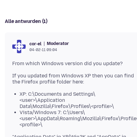
Alle antwurden (1)
Moderator
cor-el
04-02-11 09:04
If you updated from Windows XP then you can find
XP: C:\Documents and Settings\
<user>\Application
Data\Mozilla\Firefox\Profiles\<profile>\
Vista/Windows 7: C:\Users\
<user>\AppData\Roaming\Mozilla\Firefox\Profile
<profile>\
"Application Data" in XP/Win2K and "AppData" in