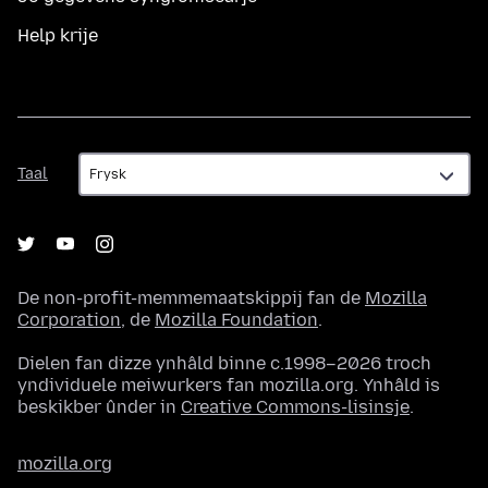
Help krije
Taal
Taal
De non-profit-memmemaatskippij fan de
Mozilla
Corporation
, de
Mozilla Foundation
.
Dielen fan dizze ynhâld binne c.1998–2026 troch
yndividuele meiwurkers fan mozilla.org. Ynhâld is
beskikber ûnder in
Creative Commons-lisinsje
.
mozilla.org