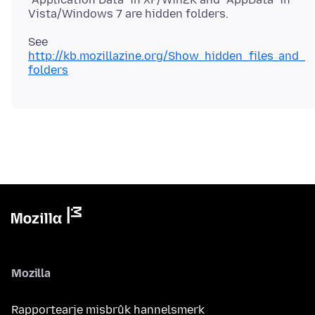
Vista/Windows 7 are hidden folders.
See
http://kb.mozillazine.org/Show_hidden_files_and_
folders
Mozilla
Rapportearje misbrûk hannelsmerk