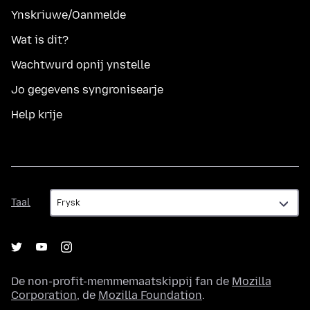
Ynskriuwe/Oanmelde
Wat is dit?
Wachtwurd opnij ynstelle
Jo gegevens syngronisearje
Help krije
Taal
Taal
De non-profit-memmemaatskippij fan de
Mozilla
Corporation
, de
Mozilla Foundation
.