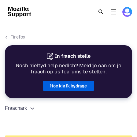
Firefox
In fraach stelle
Noch hieltyd help nedich? Meld jo oan om jo
fraach op ús foarums te stellen.
Hoe kin ik bydrage
Fraachark