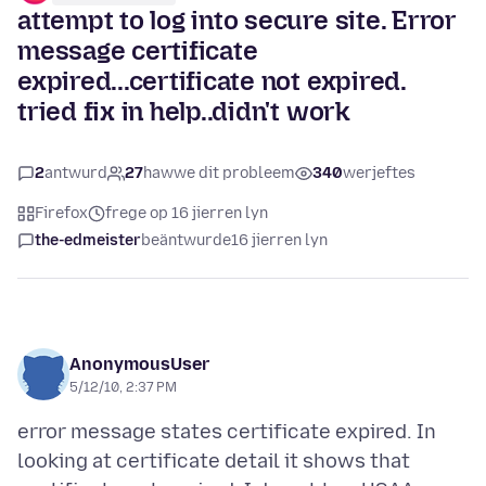
attempt to log into secure site. Error
message certificate
expired...certificate not expired.
tried fix in help..didn't work
2
antwurd
27
hawwe dit probleem
340
werjeftes
Firefox
frege op 16 jierren lyn
the-edmeister
beäntwurde
16 jierren lyn
AnonymousUser
5/12/10, 2:37 PM
error message states certificate expired. In
looking at certificate detail it shows that