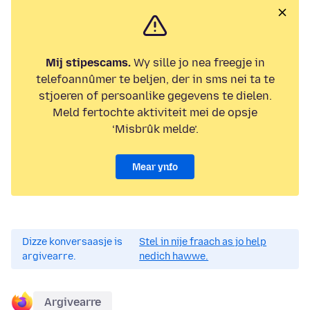
Mij stipescams.
Wy sille jo nea freegje in
telefoannûmer te beljen, der in sms nei ta te
stjoeren of persoanlike gegevens te dielen.
Meld fertochte aktiviteit mei de opsje
‘Misbrûk melde’.
Mear ynfo
Dizze konversaasje is
Stel in nije fraach as jo help
argivearre.
nedich hawwe.
Argivearre