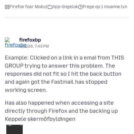
Firefox foar Mobyl
App-ûngelok
frege op 1 moanne lyn
firefoxbp
6/11/26, 7:43 PM
Example: Clicked on a link in a emai from THIS
GROUP trying to answer this problem. The
responses did not fit so I hit the back button
and again got the Fastmail.has stopped
Has also happened when accessing a site
Keppele skermôfbyldingen