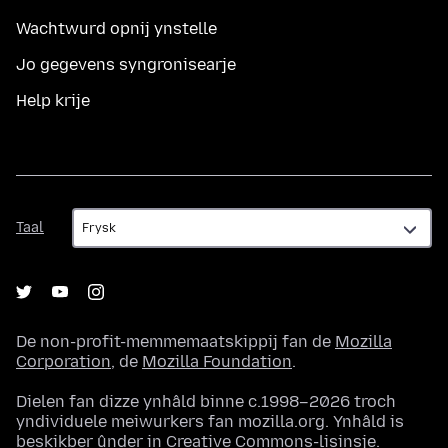
Wachtwurd opnij ynstelle
Jo gegevens syngronisearje
Help krije
Taal
Taal
De non-profit-memmemaatskippij fan de
Mozilla
Corporation
, de
Mozilla Foundation
.
Dielen fan dizze ynhâld binne c.1998–2026 troch
yndividuele meiwurkers fan mozilla.org. Ynhâld is
beskikber ûnder in
Creative Commons-lisinsje
.