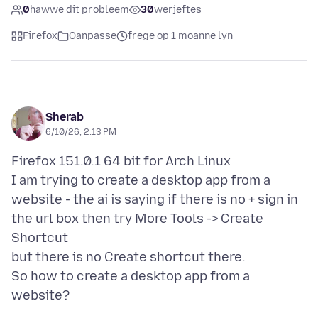
0
hawwe dit probleem
30
werjeftes
Firefox
Oanpasse
frege op 1 moanne lyn
Sherab
6/10/26, 2:13 PM
Firefox 151.0.1 64 bit for Arch Linux
I am trying to create a desktop app from a
website - the ai is saying if there is no + sign in
the url box then try More Tools -> Create
Shortcut
but there is no Create shortcut there.
So how to create a desktop app from a