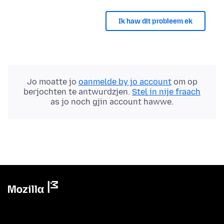
Ik haw dit probleem ek
Jo moatte jo
oanmelde by jo account
om op
berjochten te antwurdzjen.
Stel in nije fraach
as jo noch gjin account hawwe.