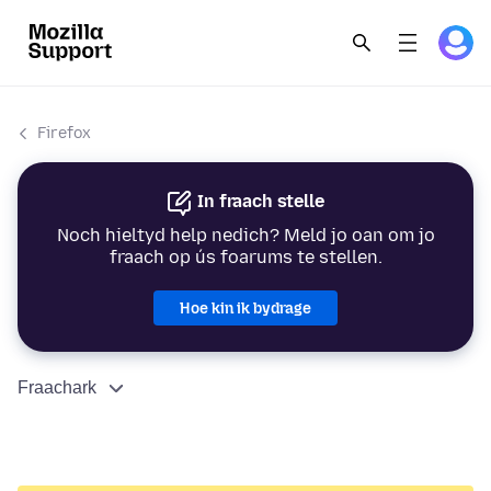
Firefox
In fraach stelle
Noch hieltyd help nedich? Meld jo oan om jo
fraach op ús foarums te stellen.
Hoe kin ik bydrage
Fraachark