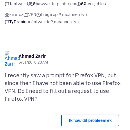
1
antwurd
0
hawwe dit probleem
60
werjeftes
Firefox
VPN
frege op 2 moannen lyn
TyDraniu
beäntwurde
2 moannen lyn
Ahmad Zarir
5/31/26, 6:23 AM
I recently saw a prompt for Firefox VPN, but
since then I have not been able to use Firefox
VPN. Do I need to fill out a request to use
Ik haw dit probleem ek