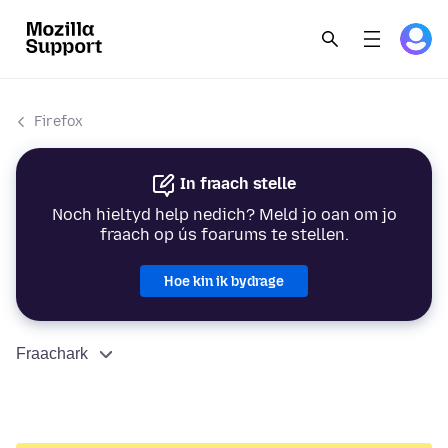
Firefox
In fraach stelle
Noch hieltyd help nedich? Meld jo oan om jo
fraach op ús foarums te stellen.
Hoe kin ik bydrage
Fraachark