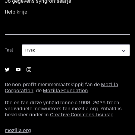
Jo gegevens syngronisearje
Help krije
Taal
Taal
De non-profit-memmemaatskippij fan de
Mozilla
Corporation
, de
Mozilla Foundation
.
Dielen fan dizze ynhâld binne c.1998–2026 troch
yndividuele meiwurkers fan mozilla.org. Ynhâld is
beskikber ûnder in
Creative Commons-lisinsje
.
mozilla.org