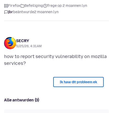
Firefox
Befeiliging
frege op 2 moannen lyn
jbr
beäntwurde
2 moannen lyn
SECRY
5/25/26, 4:31 AM
how to report security vulnerability on mozilla
Ik haw dit probleem ek
Alle antwurden (3)