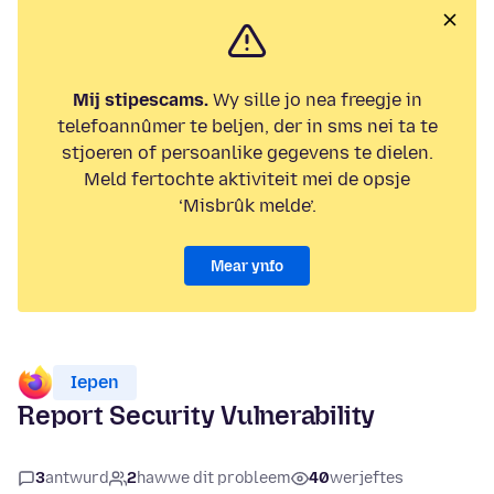
Mij stipescams.
Wy sille jo nea freegje in
telefoannûmer te beljen, der in sms nei ta te
stjoeren of persoanlike gegevens te dielen.
Meld fertochte aktiviteit mei de opsje
‘Misbrûk melde’.
Mear ynfo
Iepen
Report Security Vulnerability
3
antwurd
2
hawwe dit probleem
40
werjeftes