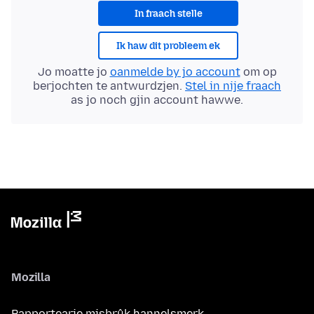
In fraach stelle
Ik haw dit probleem ek
Jo moatte jo
oanmelde by jo account
om op
berjochten te antwurdzjen.
Stel in nije fraach
as jo noch gjin account hawwe.
Mozilla
Rapportearje misbrûk hannelsmerk