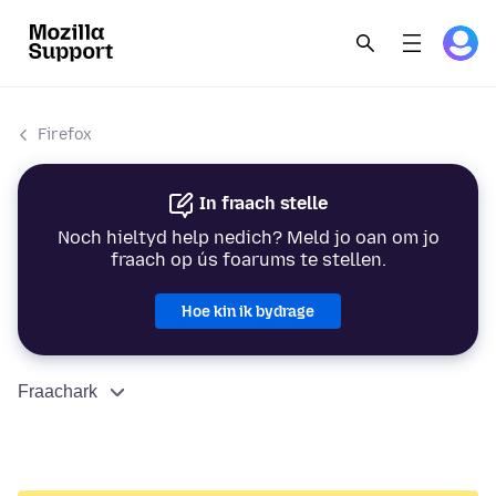
Firefox
In fraach stelle
Noch hieltyd help nedich? Meld jo oan om jo
fraach op ús foarums te stellen.
Hoe kin ik bydrage
Fraachark