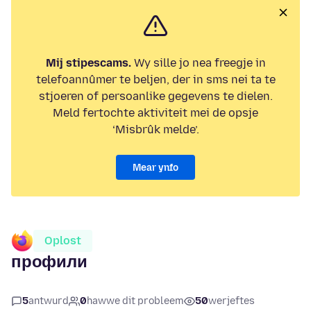
Mij stipescams.
Wy sille jo nea freegje in
telefoannûmer te beljen, der in sms nei ta te
stjoeren of persoanlike gegevens te dielen.
Meld fertochte aktiviteit mei de opsje
‘Misbrûk melde’.
Mear ynfo
Oplost
профили
5
antwurd
0
hawwe dit probleem
50
werjeftes