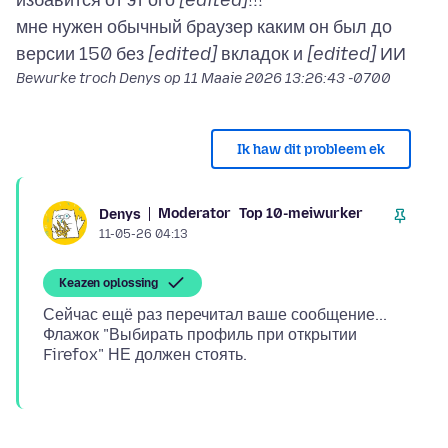
избавится от эт ого
[edited]
!!!
мне нужен обычный браузер каким он был до
версии 150 без
[edited]
вкладок и
[edited]
Bewurke troch Denys op
11 Maaie 2026 13:26:43 -0700
Ik haw dit probleem ek
Moderator
Top 10-meiwurker
Denys
11-05-26 04:13
Keazen oplossing
Сейчас ещё раз перечитал ваше сообщение...
Флажок "Выбирать профиль при открытии