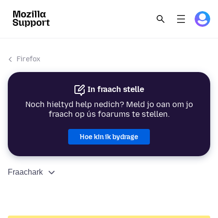
Firefox
In fraach stelle
Noch hieltyd help nedich? Meld jo oan om jo
fraach op ús foarums te stellen.
Hoe kin ik bydrage
Fraachark