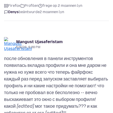
Firefox
Profilen
frege op 2 moannen lyn
Denys
beäntwurde
2 moannen lyn
Mangust Ujasaferistam
5/8/26, 8:08 PM
после обновления в панели инструментов
появилась вкладка профили и она мне даром не
нужна но хуже всего что теперь файрфокс
каждый раз перед запуском заставляет выбирать
профиль и ни какие настройки не помогают! что
только не пробовал все бесполезно -- вечно
выскакиевает это окно с выбором профиля!
какой
[edited]
мог такое придумать??? и как