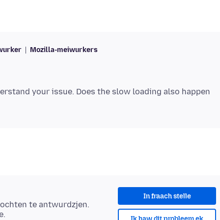
wurker
Mozilla-meiwurkers
nderstand your issue. Does the slow loading also happen
In fraach stelle
ochten te antwurdzjen.
e.
Ik haw dit probleem ek