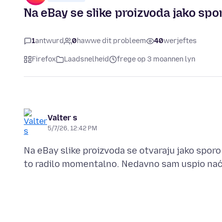
Na eBay se slike proizvoda jako spo
1
antwurd
0
hawwe dit probleem
40
werjeftes
Firefox
Laadsnelheid
frege op 3 moannen lyn
Valter s
5/7/26, 12:42 PM
Na eBay slike proizvoda se otvaraju jako sporo