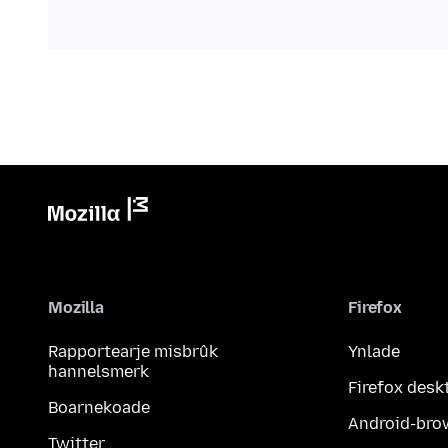
Mozilla
Firefox
Rapportearje misbrûk
Ynlade
hannelsmerk
Firefox desk
Boarnekoade
Android-bro
Twitter