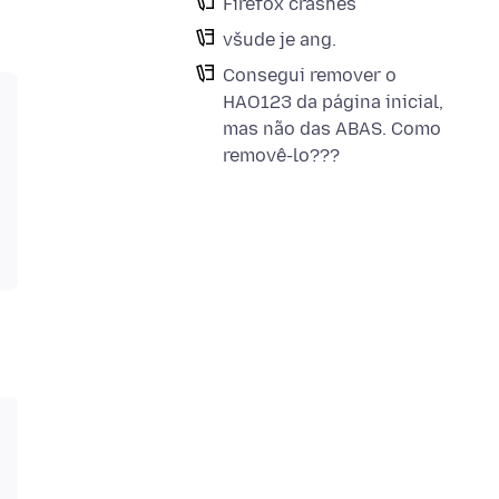
Firefox crashes
všude je ang.
Consegui remover o
HAO123 da página inicial,
mas não das ABAS. Como
removê-lo???