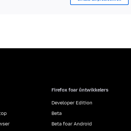
Firefox foar ûntwikkelers
Developer Edition
top
Beta
wser
Beta foar Android