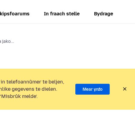
kipsfoarums
In fraach stelle
Bydrage
 jako...
 in telefoannûmer te beljen,
nlike gegevens te dielen.
Mear ynfo
 ‘Misbrûk melde’.