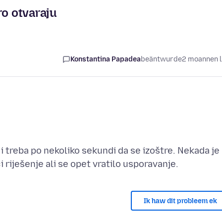
ro otvaraju
Konstantina Papadea
beäntwurde
2 moannen 
 i treba po nekoliko sekundi da se izoštre. Nekada je
Ik haw dit probleem ek