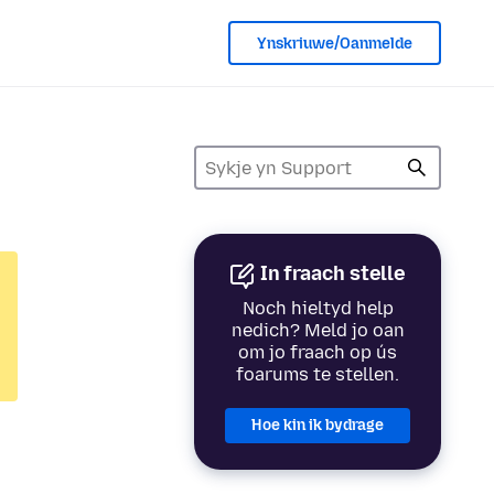
Ynskriuwe/Oanmelde
In fraach stelle
Noch hieltyd help
nedich? Meld jo oan
om jo fraach op ús
foarums te stellen.
Hoe kin ik bydrage