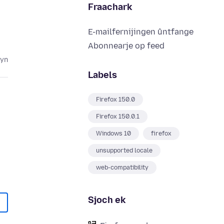
Fraachark
E-mailfernijingen ûntfange
Abonnearje op feed
lyn
Labels
Firefox 150.0
Firefox 150.0.1
Windows 10
firefox
unsupported locale
web-compatibility
Sjoch ek