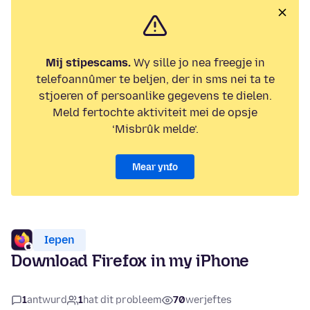
Mij stipescams.
Wy sille jo nea freegje in
telefoannûmer te beljen, der in sms nei ta te
stjoeren of persoanlike gegevens te dielen.
Meld fertochte aktiviteit mei de opsje
‘Misbrûk melde’.
Mear ynfo
Iepen
Download Firefox in my iPhone
1
antwurd
1
hat dit probleem
70
werjeftes