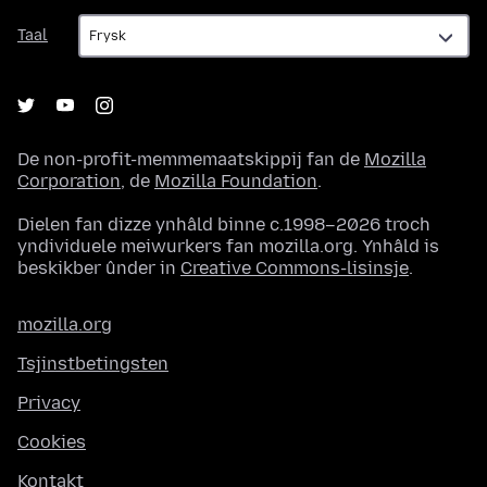
Taal
Taal
De non-profit-memmemaatskippij fan de
Mozilla
Corporation
, de
Mozilla Foundation
.
Dielen fan dizze ynhâld binne c.1998–2026 troch
yndividuele meiwurkers fan mozilla.org. Ynhâld is
beskikber ûnder in
Creative Commons-lisinsje
.
mozilla.org
Tsjinstbetingsten
Privacy
Cookies
Kontakt