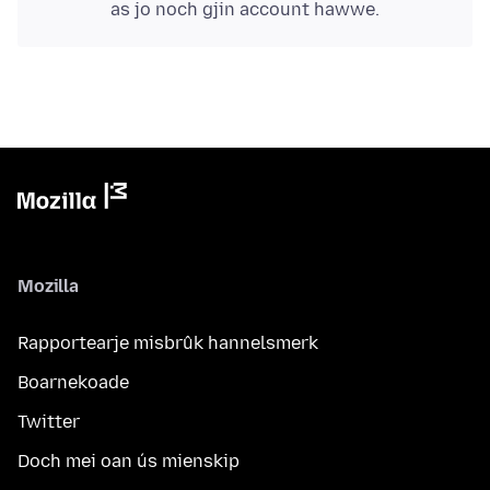
as jo noch gjin account hawwe.
Mozilla
Rapportearje misbrûk hannelsmerk
Boarnekoade
Twitter
Doch mei oan ús mienskip