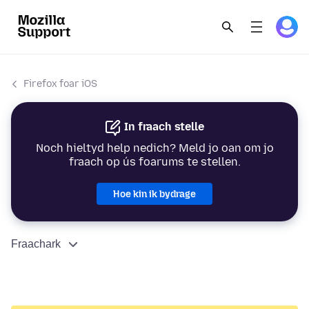
Firefox foar iOS
In fraach stelle
Noch hieltyd help nedich? Meld jo oan om jo
fraach op ús foarums te stellen.
Hoe kin ik bydrage
Fraachark