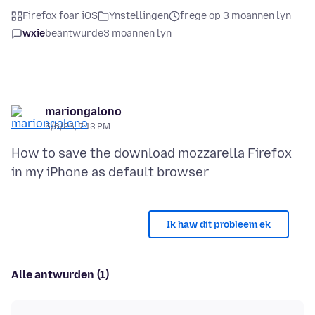
Firefox foar iOS
Ynstellingen
frege op 3 moannen lyn
wxie
beäntwurde
3 moannen lyn
mariongalono
5/6/26, 7:13 PM
How to save the download mozzarella Firefox
Ik haw dit probleem ek
Alle antwurden (1)