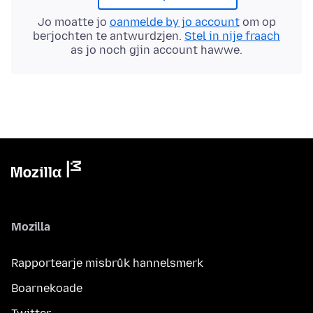
Jo moatte jo
oanmelde by jo account
om op
berjochten te antwurdzjen.
Stel in nije fraach
as jo noch gjin account hawwe.
Mozilla
Rapportearje misbrûk hannelsmerk
Boarnekoade