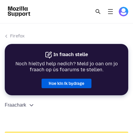
Firefox
In fraach stelle
Noch hieltyd help nedich? Meld jo oan om jo
fraach op ús foarums te stellen.
Hoe kin ik bydrage
Fraachark