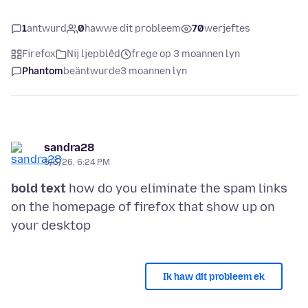
1
antwurd
0
hawwe dit probleem
70
werjeftes
Firefox
Nij ljepblêd
frege op 3 moannen lyn
Phantom
beäntwurde
3 moannen lyn
sandra28
5/6/26, 6:24 PM
bold text
how do you eliminate the spam links
on the homepage of firefox that show up on
Ik haw dit probleem ek