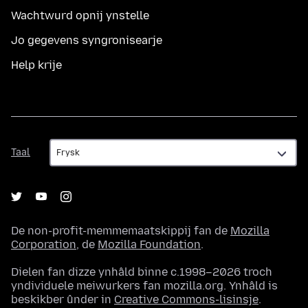
Wachtwurd opnij ynstelle
Jo gegevens syngronisearje
Help krije
Taal
Taal
De non-profit-memmemaatskippij fan de
Mozilla
Corporation
, de
Mozilla Foundation
.
Dielen fan dizze ynhâld binne c.1998–2026 troch
yndividuele meiwurkers fan mozilla.org. Ynhâld is
beskikber ûnder in
Creative Commons-lisinsje
.