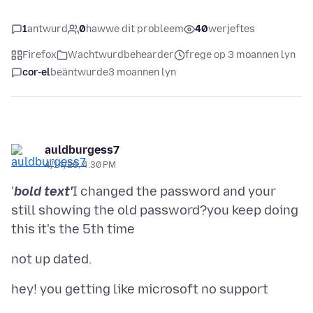
1
antwurd
0
hawwe dit probleem
40
werjeftes
Firefox
Wachtwurdbehearder
frege op 3 moannen lyn
cor-el
beäntwurde
3 moannen lyn
auldburgess7
4/14/26, 4:30 PM
'
bold text'
I changed the password and your
still showing the old password?you keep doing