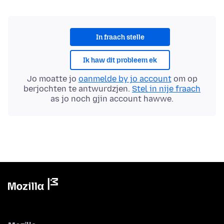
In fraach stelle
Ik haw dit probleem ek
Jo moatte jo
oanmelde by jo account
om op
berjochten te antwurdzjen.
Stel in nije fraach
as jo noch gjin account hawwe.