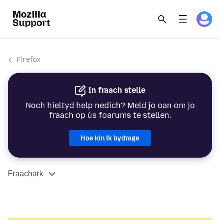
Firefox
In fraach stelle
Noch hieltyd help nedich? Meld jo oan om jo
fraach op ús foarums te stellen.
Hoe kin ik bydrage
Fraachark