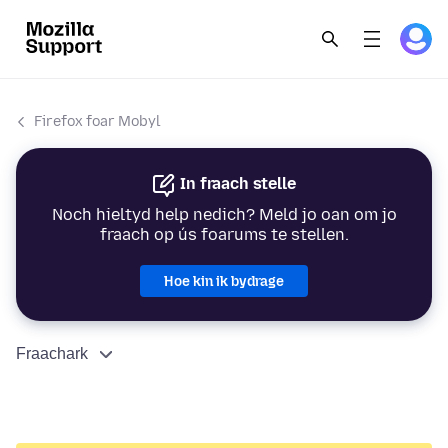
Firefox foar Mobyl
In fraach stelle
Noch hieltyd help nedich? Meld jo oan om jo
fraach op ús foarums te stellen.
Hoe kin ik bydrage
Fraachark