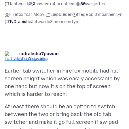
1
antwurd
0
hawwe dit probleem
80
werjeftes
Firefox foar Mobyl
Ljepblêden
frege op 3 moannen lyn
TyDraniu
beäntwurde
3 moannen lyn
rudraksha7pawan
4/11/26, 10:15 PM
Earlier tab switcher in Firefox mobile had half
screen height which was easily accessible by
one hand but now it's on the top of screen
At least there should be an option to switch
between the two or bring back the old tab
switcher and make it go full screen if swiped