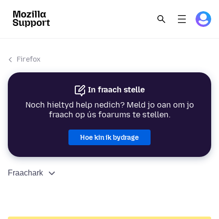
Firefox
In fraach stelle
Noch hieltyd help nedich? Meld jo oan om jo
fraach op ús foarums te stellen.
Hoe kin ik bydrage
Fraachark