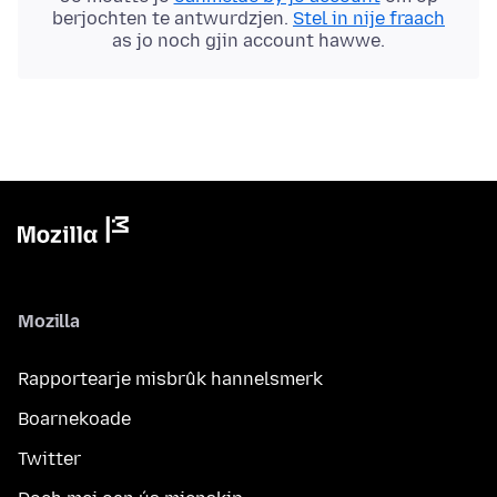
berjochten te antwurdzjen.
Stel in nije fraach
as jo noch gjin account hawwe.
Mozilla
Rapportearje misbrûk hannelsmerk
Boarnekoade
Twitter