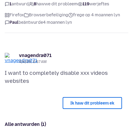
1
antwurd
8
hawwe dit probleem
119
werjeftes
Firefox
Browserbefeiliging
frege op 4 moannen lyn
Paul
beäntwurde
4 moannen lyn
vnagendra071
4/4/26, 2:57 AM
I want to completely disable xxx videos
Ik haw dit probleem ek
Alle antwurden (1)