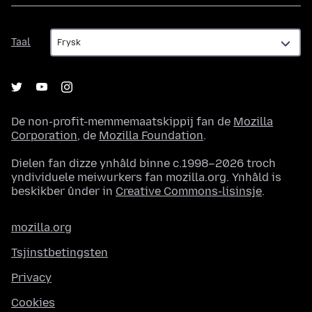
Taal
Taal
De non-profit-memmemaatskippij fan de
Mozilla
Corporation
, de
Mozilla Foundation
.
Dielen fan dizze ynhâld binne c.1998–2026 troch
yndividuele meiwurkers fan mozilla.org. Ynhâld is
beskikber ûnder in
Creative Commons-lisinsje
.
mozilla.org
Tsjinstbetingsten
Privacy
Cookies