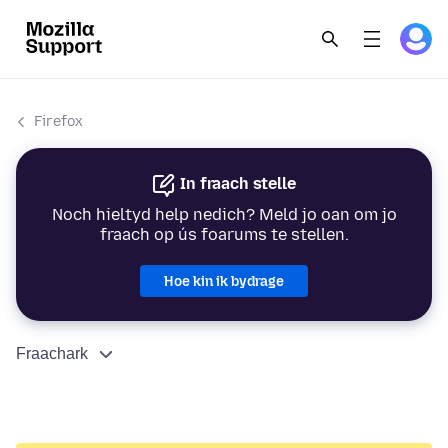
Firefox
In fraach stelle
Noch hieltyd help nedich? Meld jo oan om jo
fraach op ús foarums te stellen.
Hoe kin ik bydrage
Fraachark