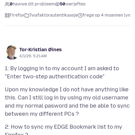
0
hawwe dit probleem
50
werjeftes
Firefox
Twafaktorautentikaasje
frege op 4 moannen lyn
Tor-Kristian Øines
4/1/26, 5:21 AM
1: By logging in to my account I am asked to
Upon my knowledge I do not have anything like
this. Can I still log in by using my old username
and my normal pasword and the be able to sync
2: How to sync my EDGE Bookmark list to my