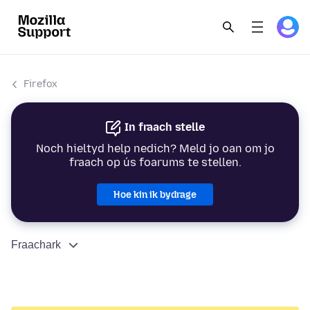
Firefox
In fraach stelle
Noch hieltyd help nedich? Meld jo oan om jo
fraach op ús foarums te stellen.
Hoe kin ik bydrage
Fraachark