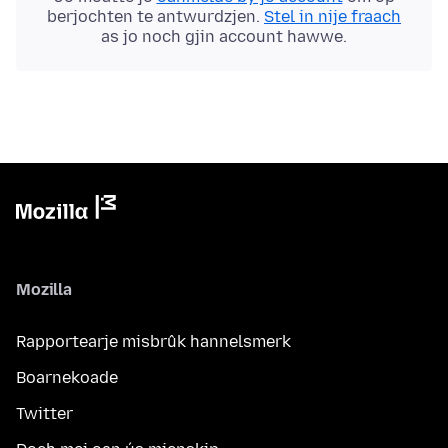
berjochten te antwurdzjen.
Stel in nije fraach
as jo noch gjin account hawwe.
Mozilla
Rapportearje misbrûk hannelsmerk
Boarnekoade
Twitter