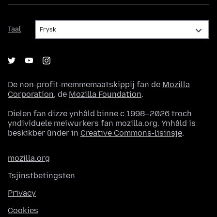
Taal
Taal
De non-profit-memmemaatskippij fan de
Mozilla
Corporation
, de
Mozilla Foundation
.
Dielen fan dizze ynhâld binne c.1998–2026 troch
yndividuele meiwurkers fan mozilla.org. Ynhâld is
beskikber ûnder in
Creative Commons-lisinsje
.
mozilla.org
Tsjinstbetingsten
Privacy
Cookies