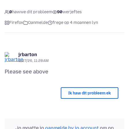
0
hawwe dit probleem
90
werjeftes
Firefox
Oanmelde
frege op 4 moannen lyn
jrbarton
3/27/26, 11:28 AM
Ik haw dit probleem ek
Jo moatte jo
oanmelde by jo account
om op