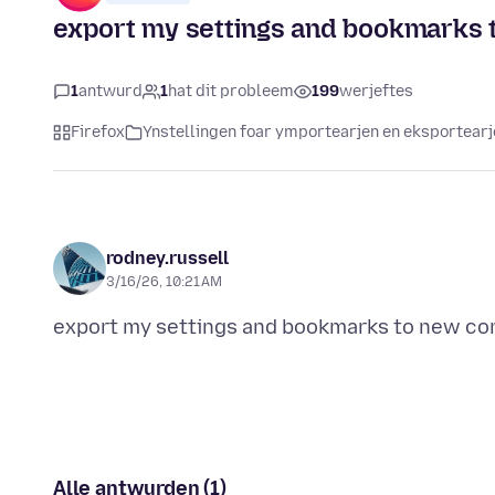
export my settings and bookmarks
1
antwurd
1
hat dit probleem
199
werjeftes
Firefox
Ynstellingen foar ymportearjen en eksportearj
rodney.russell
3/16/26, 10:21 AM
Alle antwurden (1)