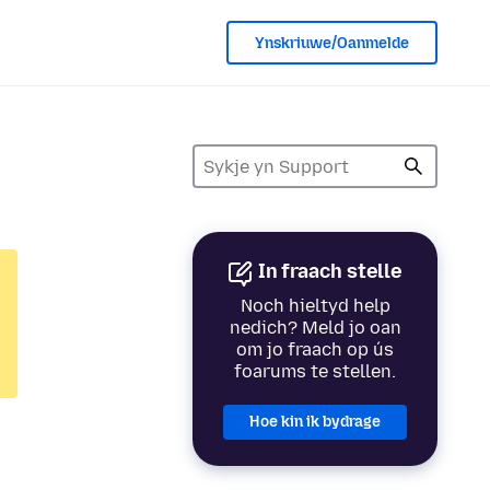
Ynskriuwe/Oanmelde
In fraach stelle
Noch hieltyd help
nedich? Meld jo oan
om jo fraach op ús
foarums te stellen.
Hoe kin ik bydrage