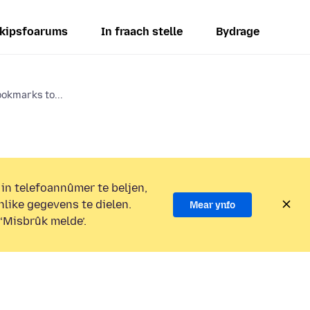
kipsfoarums
In fraach stelle
Bydrage
okmarks to...
 in telefoannûmer te beljen,
nlike gegevens te dielen.
Mear ynfo
 ‘Misbrûk melde’.