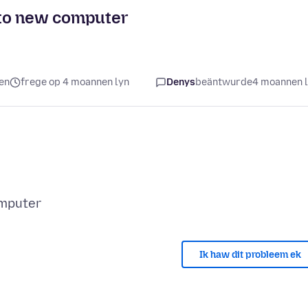
 to new computer
en
frege op 4 moannen lyn
Denys
beäntwurde
4 moannen 
Ik haw dit probleem ek