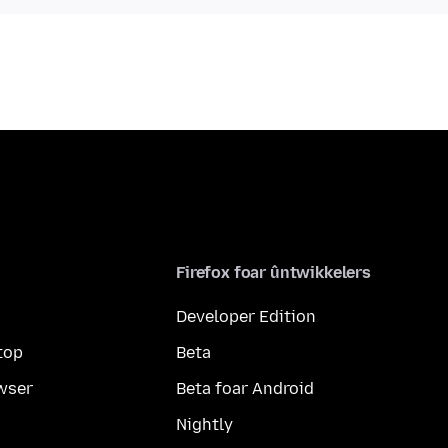
Firefox foar ûntwikkelers
Developer Edition
top
Beta
wser
Beta foar Android
Nightly