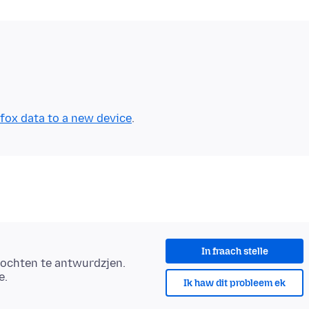
efox data to a new device
In fraach stelle
ochten te antwurdzjen.
e.
Ik haw dit probleem ek