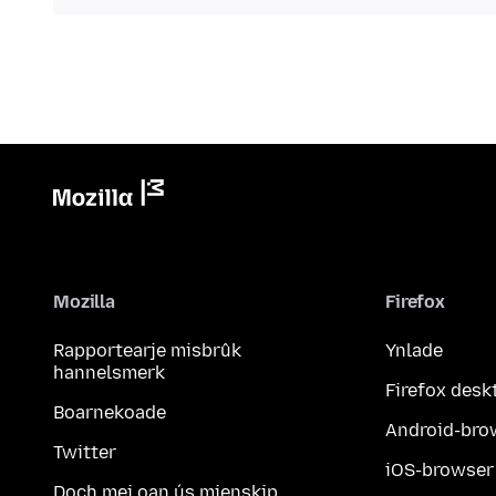
Mozilla
Firefox
Rapportearje misbrûk
Ynlade
hannelsmerk
Firefox desk
Boarnekoade
Android-bro
Twitter
iOS-browser
Doch mei oan ús mienskip