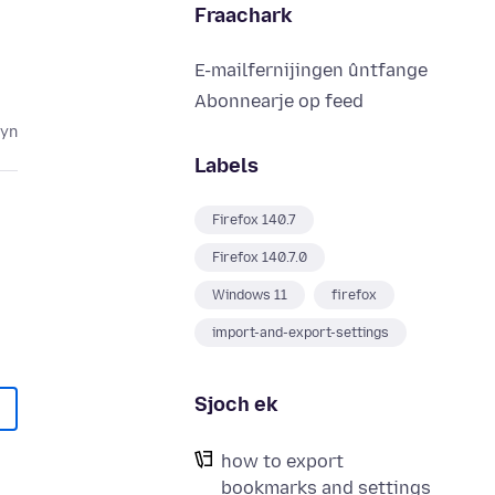
Fraachark
E-mailfernijingen ûntfange
Abonnearje op feed
lyn
Labels
Firefox 140.7
Firefox 140.7.0
Windows 11
firefox
import-and-export-settings
Sjoch ek
how to export
bookmarks and settings