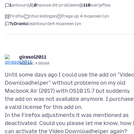
1
antwurd
0
hawwe dit probleem
110
werjeftes
Firefox
Utwreidingen
frege op 4 moannen lyn
TyDraniu
beäntwurde
4 moannen lyn
girasol2011
3/12/26, 4:00 AM
Until some days ago I could use the add on "Vide
Downloadhelper" without problems on my old
Macbook Air (2017) with OS10.15.7 but suddenly
the add on was not available anymore. I purchas
a valid license for this add on.
In the Firefox adjustments it was mentioned as
deactivated. Could you please let me know, how 
can activate the Video Downloadhelper again?