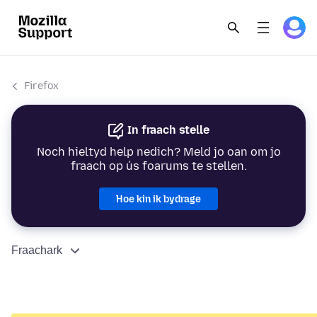
Firefox
In fraach stelle
Noch hieltyd help nedich? Meld jo oan om jo
fraach op ús foarums te stellen.
Hoe kin ik bydrage
Fraachark