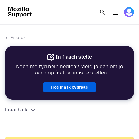
Firefox
In fraach stelle
Noch hieltyd help nedich? Meld jo oan om jo
fraach op ús foarums te stellen.
Hoe kin ik bydrage
Fraachark