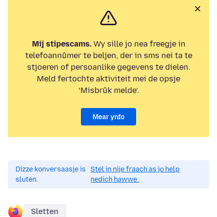
Mij stipescams.
Wy sille jo nea freegje in
telefoannûmer te beljen, der in sms nei ta te
stjoeren of persoanlike gegevens te dielen.
Meld fertochte aktiviteit mei de opsje
‘Misbrûk melde’.
Mear ynfo
Dizze konversaasje is
Stel in nije fraach as jo help
sluten.
nedich hawwe.
Sletten