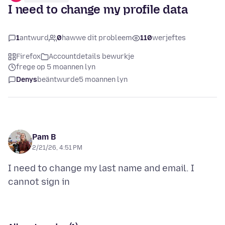
I need to change my profile data
1
antwurd
0
hawwe dit probleem
110
werjeftes
Firefox
Accountdetails bewurkje
frege op 5 moannen lyn
Denys
beäntwurde
5 moannen lyn
Pam B
2/21/26, 4:51 PM
I need to change my last name and email. I