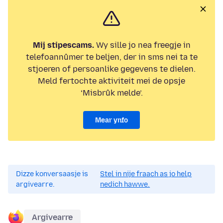
Mij stipescams.
Wy sille jo nea freegje in
telefoannûmer te beljen, der in sms nei ta te
stjoeren of persoanlike gegevens te dielen.
Meld fertochte aktiviteit mei de opsje
‘Misbrûk melde’.
Mear ynfo
Dizze konversaasje is
Stel in nije fraach as jo help
argivearre.
nedich hawwe.
Argivearre