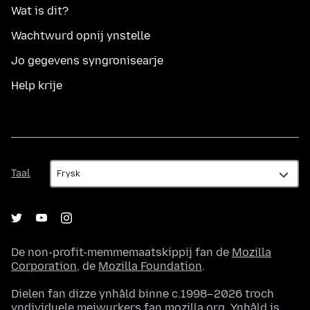
Wat is dit?
Wachtwurd opnij ynstelle
Jo gegevens syngronisearje
Help krije
Taal
Taal
De non-profit-memmemaatskippij fan de
Mozilla
Corporation
, de
Mozilla Foundation
.
Dielen fan dizze ynhâld binne c.1998–2026 troch
yndividuele meiwurkers fan mozilla.org. Ynhâld is