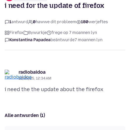
i need for the update of firefox
1
antwurd
0
hawwe dit probleem
180
werjeftes
Firefox
Bywurkje
frege op 7 moannen lyn
Konstantina Papadea
beäntwurde
7 moannen lyn
radiobaidoa
12/15/25, 12:34 AM
Alle antwurden (1)