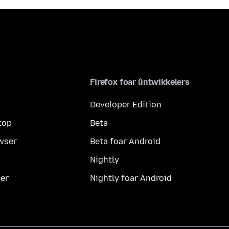
Firefox foar ûntwikkelers
Developer Edition
top
Beta
wser
Beta foar Android
Nightly
er
Nightly foar Android