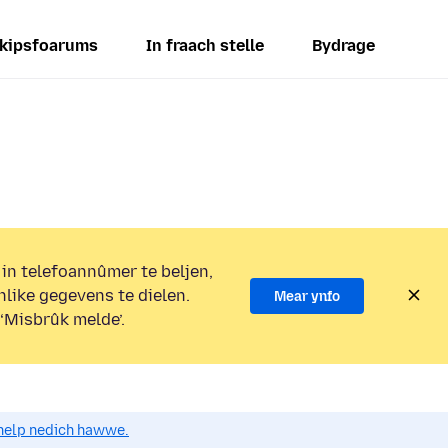
kipsfoarums
In fraach stelle
Bydrage
 in telefoannûmer te beljen,
nlike gegevens te dielen.
Mear ynfo
 ‘Misbrûk melde’.
o help nedich hawwe.