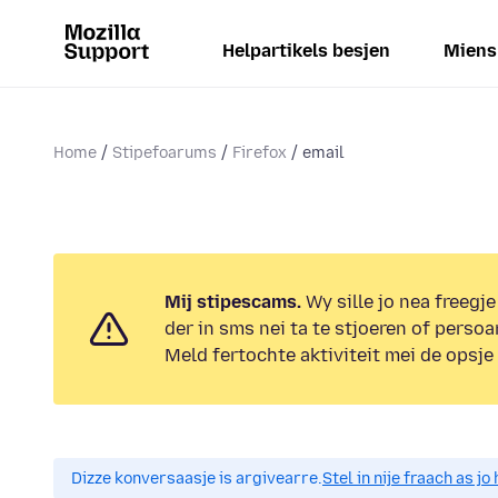
Helpartikels besjen
Miens
Home
Stipefoarums
Firefox
email
Mij stipescams.
Wy sille jo nea freegje
der in sms nei ta te stjoeren of persoa
Meld fertochte aktiviteit mei de opsje
Dizze konversaasje is argivearre.
Stel in nije fraach as j