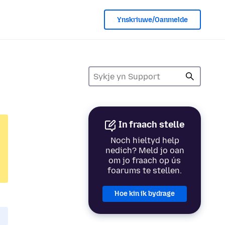
Ynskriuwe/Oanmelde
In fraach stelle
Noch hieltyd help
nedich? Meld jo oan
om jo fraach op ús
foarums te stellen.
Hoe kin ik bydrage