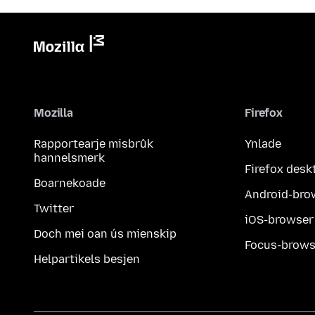
Mozilla
Firefox
Rapportearje misbrûk
Ynlade
hannelsmerk
Firefox desk
Boarnekoade
Android-bro
Twitter
iOS-browser
Doch mei oan ús mienskip
Focus-brows
Helpartikels besjen