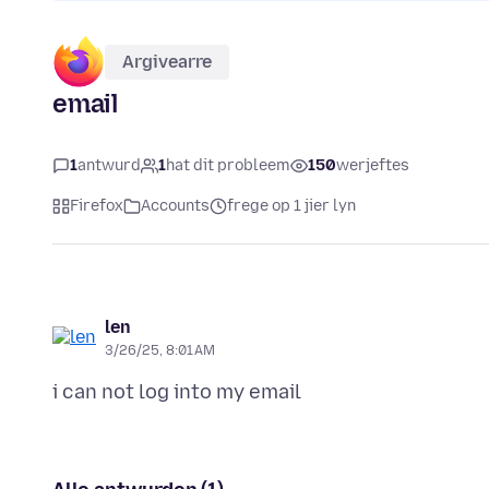
Argivearre
email
1
antwurd
1
hat dit probleem
150
werjeftes
Firefox
Accounts
frege op 1 jier lyn
len
3/26/25, 8:01 AM