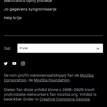
Wachtwurd opnij ynstelle
Jo gegevens syngronisearje
Help krije
Taal
Taal
De non-profit-memmemaatskippij fan de
Mozilla
Corporation
, de
Mozilla Foundation
.
Dielen fan dizze ynhâld binne c.1998–2026 troch
yndividuele meiwurkers fan mozilla.org. Ynhâld is
beskikber ûnder in
Creative Commons-lisinsje
.