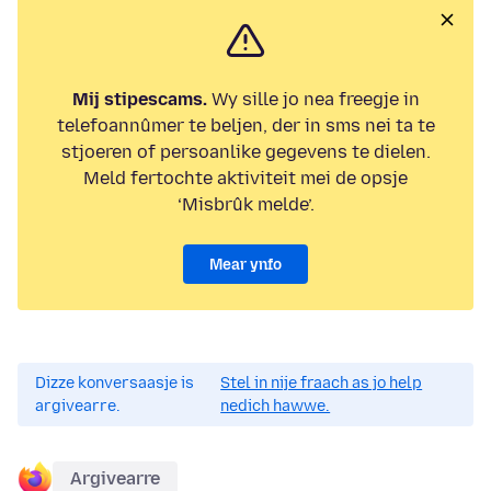
Mij stipescams.
Wy sille jo nea freegje in
telefoannûmer te beljen, der in sms nei ta te
stjoeren of persoanlike gegevens te dielen.
Meld fertochte aktiviteit mei de opsje
‘Misbrûk melde’.
Mear ynfo
Dizze konversaasje is
Stel in nije fraach as jo help
argivearre.
nedich hawwe.
Argivearre