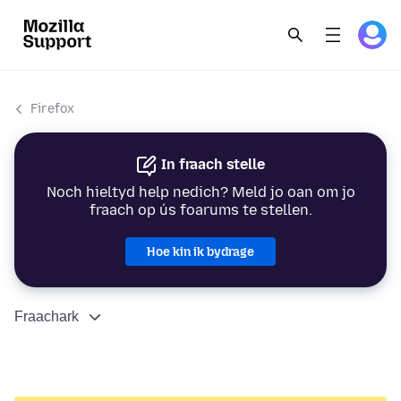
Firefox
In fraach stelle
Noch hieltyd help nedich? Meld jo oan om jo
fraach op ús foarums te stellen.
Hoe kin ik bydrage
Fraachark