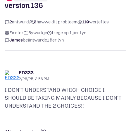
version 136
2
antwurd
0
hawwe dit probleem
110
werjeftes
Firefox
Bywurkje
frege op 1 jier lyn
James
beäntwurde
1 jier lyn
ED333
2/28/25, 2:56 PM
I DON'T UNDERSTAND WHICH CHOICE I
SHOULD BE TAKING MAINLY BECAUSE I DON'T