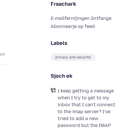
Fraachark
E-mailfernijingen ûntfange
Abonnearje op feed
Labels
lyn
privacy-and-security
Sjoch ek
I keep getting a message
when I try to get to my
inbox that I can't connect
to the imap server? I've
tried to add a new
password but the IMAP