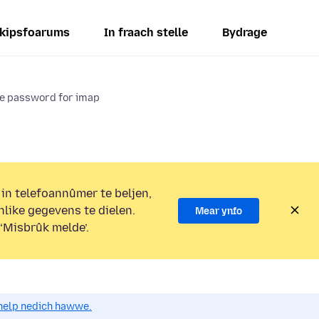
kipsfoarums
In fraach stelle
Bydrage
se password for imap
 in telefoannûmer te beljen,
nlike gegevens te dielen.
Mear ynfo
 ‘Misbrûk melde’.
o help nedich hawwe.