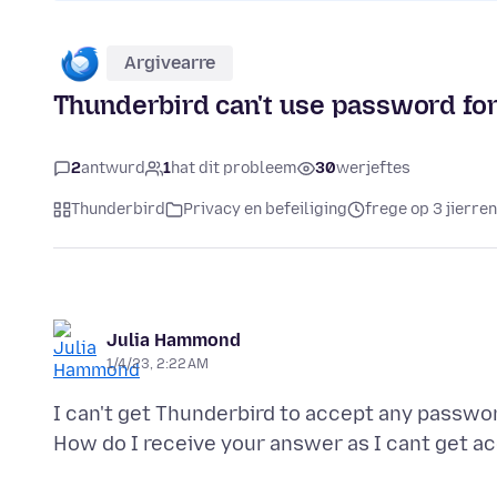
Argivearre
Thunderbird can't use password fo
2
antwurd
1
hat dit probleem
30
werjeftes
Thunderbird
Privacy en befeiliging
frege op 3 jierren
Julia Hammond
1/4/23, 2:22 AM
I can't get Thunderbird to accept any passwor