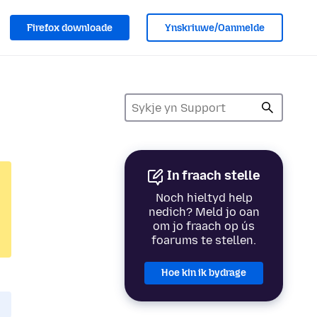
Firefox downloade
Ynskriuwe/Oanmelde
In fraach stelle
Noch hieltyd help
nedich? Meld jo oan
om jo fraach op ús
foarums te stellen.
Hoe kin ik bydrage