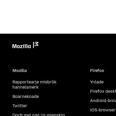
Mozilla
Firefox
Rapportearje misbrûk
Ynlade
hannelsmerk
Firefox desk
Boarnekoade
Android-bro
Twitter
iOS-browser
Doch mei oan ús mienskip