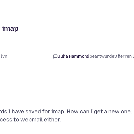
r imap
 lyn
Julia Hammond
beäntwurde
3 jierren 
ds I have saved for imap. How can I get a new one.