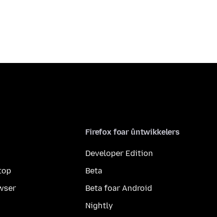
Firefox foar ûntwikkelers
Developer Edition
top
Beta
wser
Beta foar Android
Nightly