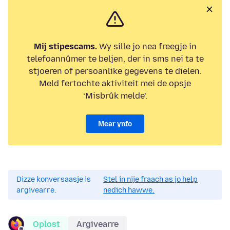
Mij stipescams.
Wy sille jo nea freegje in
telefoannûmer te beljen, der in sms nei ta te
stjoeren of persoanlike gegevens te dielen.
Meld fertochte aktiviteit mei de opsje
‘Misbrûk melde’.
Mear ynfo
Dizze konversaasje is
Stel in nije fraach as jo help
argivearre.
nedich hawwe.
Oplost
Argivearre