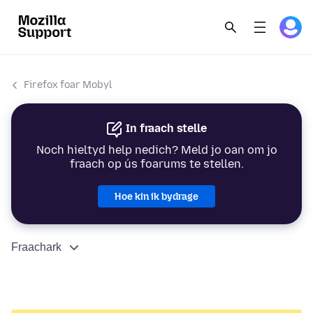
Firefox foar Mobyl
In fraach stelle
Noch hieltyd help nedich? Meld jo oan om jo
fraach op ús foarums te stellen.
Hoe kin ik bydrage
Fraachark