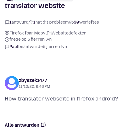
translator website
1
antwurd
1
hat dit probleem
50
werjeftes
Firefox foar Mobyl
Websitedefekten
frege op 5 jierren lyn
Paul
beäntwurde
5 jierren lyn
zbyszek1477
11/10/20, 9:40 PM
Alle antwurden (1)