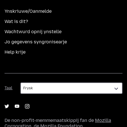
Ynskriuwe/Oanmelde
Wat is dit?
Wachtwurd opnij ynstelle
Jo gegevens syngronisearje
Help krije
Taal
Taal
De non-profit-memmemaatskippij fan de
Mozilla
Corporation
, de
Mozilla Foundation
.