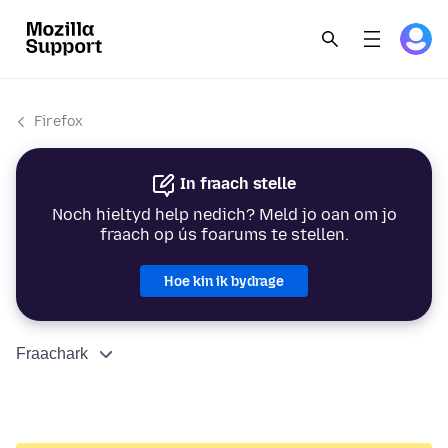
Firefox
In fraach stelle
Noch hieltyd help nedich? Meld jo oan om jo
fraach op ús foarums te stellen.
Hoe kin ik bydrage
Fraachark