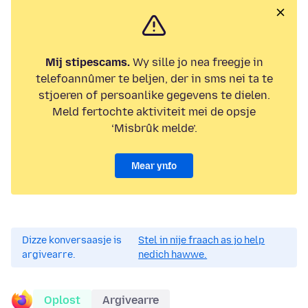
Mij stipescams.
Wy sille jo nea freegje in
telefoannûmer te beljen, der in sms nei ta te
stjoeren of persoanlike gegevens te dielen.
Meld fertochte aktiviteit mei de opsje
‘Misbrûk melde’.
Mear ynfo
Dizze konversaasje is
Stel in nije fraach as jo help
argivearre.
nedich hawwe.
Oplost
Argivearre