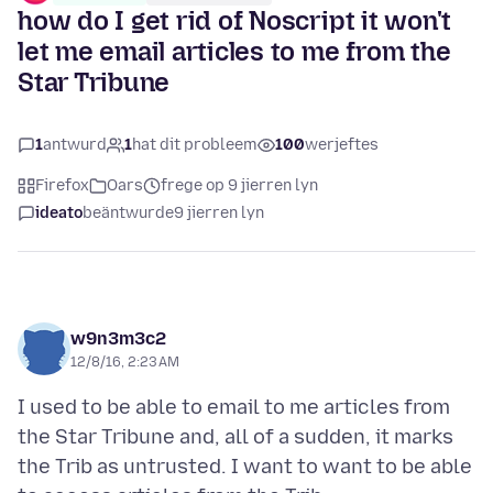
how do I get rid of Noscript it won't
let me email articles to me from the
Star Tribune
1
antwurd
1
hat dit probleem
100
werjeftes
Firefox
Oars
frege op 9 jierren lyn
ideato
beäntwurde
9 jierren lyn
w9n3m3c2
12/8/16, 2:23 AM
I used to be able to email to me articles from
the Star Tribune and, all of a sudden, it marks
the Trib as untrusted. I want to want to be able